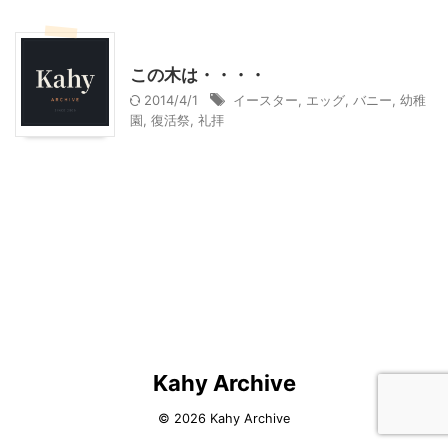
幼稚園での活動
この木は・・・・
2014/4/1
イースター
,
エッグ
,
バニー
,
幼稚
園
,
復活祭
,
礼拝
Kahy Archive
© 2026 Kahy Archive