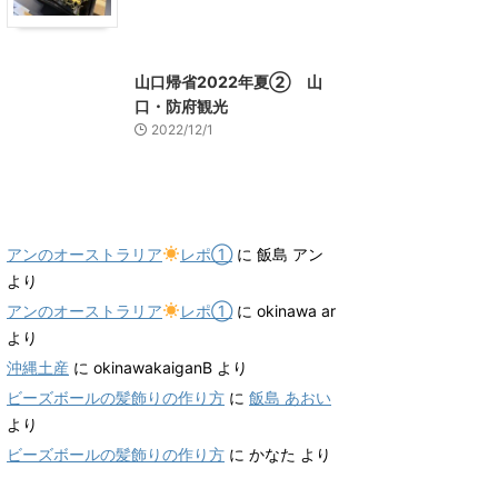
山口グルメ
山口レジャー、観光
山口帰省2022年夏② 山
口・防府観光
2022/12/1
最近のコメント
アンのオーストラリア
レポ①
に
飯島 アン
より
アンのオーストラリア
レポ①
に
okinawa ar
より
沖縄土産
に
okinawakaiganB
より
ビーズボールの髪飾りの作り方
に
飯島 あおい
より
ビーズボールの髪飾りの作り方
に
かなた
より