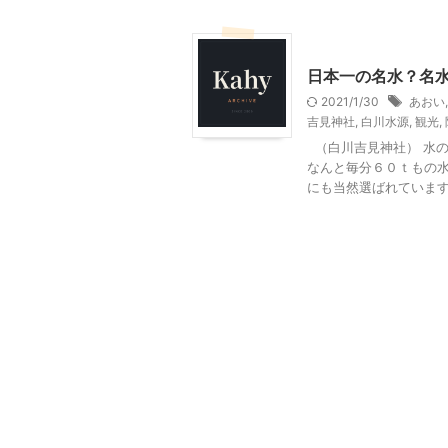
その他レジャー
日本一の名水？名水
2021/1/30
あおい
吉見神社
,
白川水源
,
観光
,
（白川吉見神社） 水
なんと毎分６０ｔもの水
にも当然選ばれています .