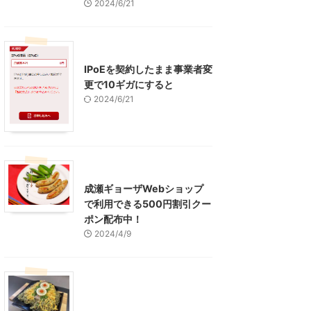
2024/6/21
インターネット
IPoEを契約したまま事業者変
更で10ギガにすると
2024/6/21
東京グルメ
町田周辺
成瀬ギョーザWebショップ
で利用できる500円割引クー
ポン配布中！
2024/4/9
グルメ
レジャー、お出かけ、観光