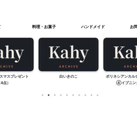
て
料理・お菓子
ハンドメイド
お
リスマスプレゼント
白いきのこ
ポリネシアンカル
（4点）
④イブニン