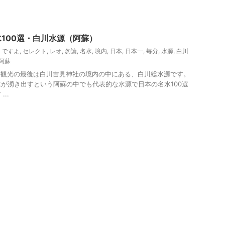
100選・白川水源（阿蘇）
,
ですよ
,
セレクト
,
レオ
,
勿論
,
名水
,
境内
,
日本
,
日本一
,
毎分
,
水源
,
白川
阿蘇
の観光の最後は白川吉見神社の境内の中にある、白川総水源です。
が湧き出すという阿蘇の中でも代表的な水源で日本の名水100選
..