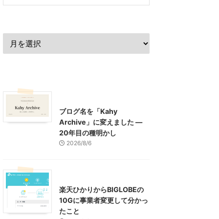
過去の記事
最近の記事
What's New
お知らせ
ブログ名を「Kahy
Archive」に変えました ―
20年目の種明かし
2026/8/6
インターネット
楽天ひかりからBIGLOBEの
10Gに事業者変更して分かっ
たこと