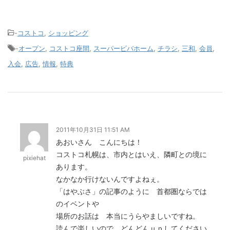
-
コストコ
,
ショッピング
-
オープン
,
コストコ座間
,
スーパービバホーム
,
チラシ
,
三和
,
会員
,
入会
,
広告
,
情報
,
特典
2011年10月31日 11:51 AM
あおいさん こんにちは！
コストコ札幌は、市内とはいえ、隣町との境に
pixiehat
あります。
なかなか行けないんですよねぇ。
「はやぶさ」の記事のように 首都圏ならでは
のイベントや
場所のお話は 本当にうらやましいですね。
読んで楽しいので、どんどんｕｐしてください