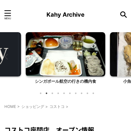
Kahy Archive
機内食
小魚をフライにしてみました
かに
HOME
>
ショッピング
>
コストコ
>
コストコ
ショッピング
コストコ座間店 オープン情報