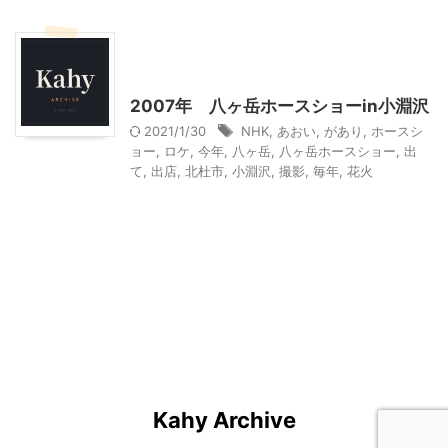
北杜市周辺（清里、小淵沢他）レジャー、観光
山梨・長野レジャー、観光
2007年 八ヶ岳ホースショーin小淵沢
2021/1/30
NHK
,
あおい
,
があり
,
ホースシ
ョー
,
ロケ
,
今年
,
八ヶ岳
,
八ヶ岳ホースショー
,
出
て
,
出店
,
北杜市
,
小淵沢
,
撮影
,
毎年
,
花火
Kahy Archive