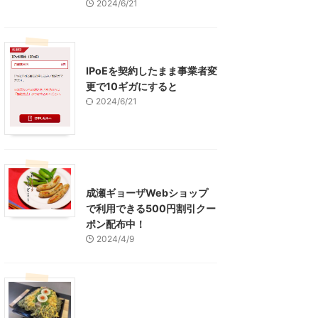
2024/6/21
インターネット
IPoEを契約したまま事業者変
更で10ギガにすると
2024/6/21
東京グルメ
町田周辺
成瀬ギョーザWebショップ
で利用できる500円割引クー
ポン配布中！
2024/4/9
グルメ
レジャー、お出かけ、観光