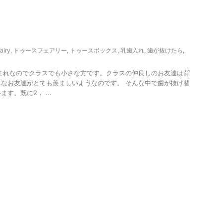
本
・
airy
,
トゥースフェアリー
,
トゥースボックス
,
乳歯入れ
,
歯が抜けたら
,
まれなのでクラスでも小さな方です。クラスの仲良しのお友達は背
なお友達がとても羨ましいようなのです。 そんな中で歯が抜け替
す。既に2， ...