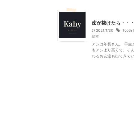
おすすめの絵本
英語の
歯が抜けたら・・
2021/1/30
Tooth f
絵本
アンは年長さん。 早生
もアンより高くて、そん
わるお友達も出てきていま