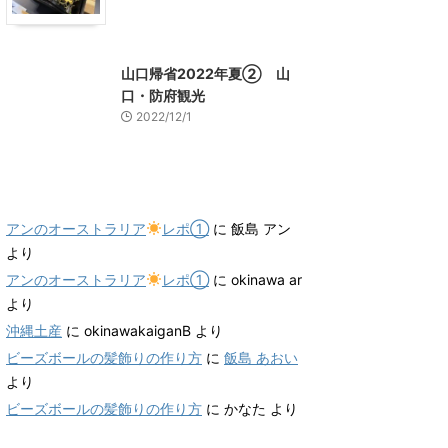
山口グルメ
山口レジャー、観光
山口帰省2022年夏② 山
口・防府観光
2022/12/1
最近のコメント
アンのオーストラリア
レポ①
に
飯島 アン
より
アンのオーストラリア
レポ①
に
okinawa ar
より
沖縄土産
に
okinawakaiganB
より
ビーズボールの髪飾りの作り方
に
飯島 あおい
より
ビーズボールの髪飾りの作り方
に
かなた
より