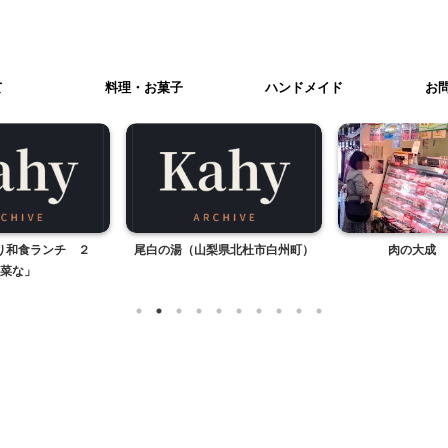
て
料理・お菓子
ハンドメイド
お
り和食ランチ ２
尾白の湯（山梨県北杜市白州町）
肉の大成 
菜な」