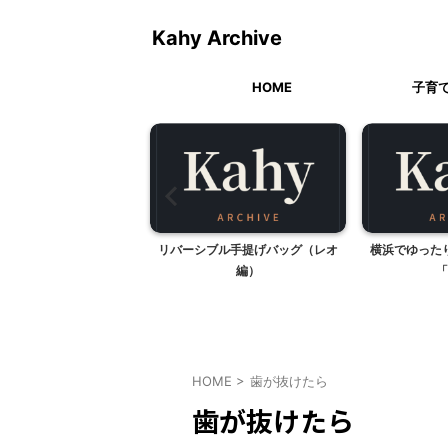
Kahy Archive
HOME
子育
蚊帳（かや）
リバーシブル手提げバッグ（レオ
横浜でゆった
編）
「
HOME
>
歯が抜けたら
歯が抜けたら