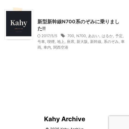
その他レジャー
乗り物
新型新幹線N700系のぞみに乗りまし
た!!
2017/5/5
700
,
N700
,
あおい
,
はるか
,
予定
,
号車
,
喫煙
,
地上
,
座席
,
新大阪
,
新幹線
,
系のぞみ
,
車
両
,
車内
,
関西空港
Kahy Archive