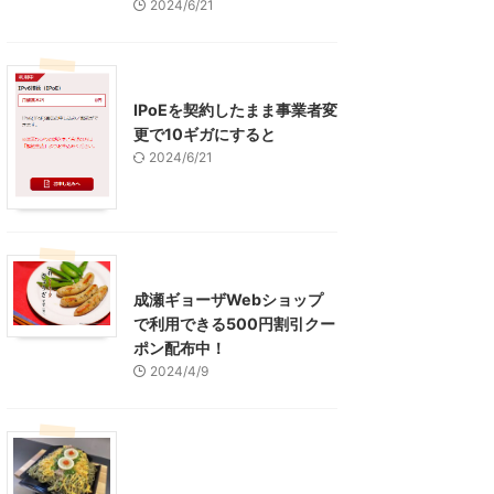
2024/6/21
インターネット
IPoEを契約したまま事業者変
更で10ギガにすると
2024/6/21
東京グルメ
町田周辺
成瀬ギョーザWebショップ
で利用できる500円割引クー
ポン配布中！
2024/4/9
グルメ
レジャー、お出かけ、観光