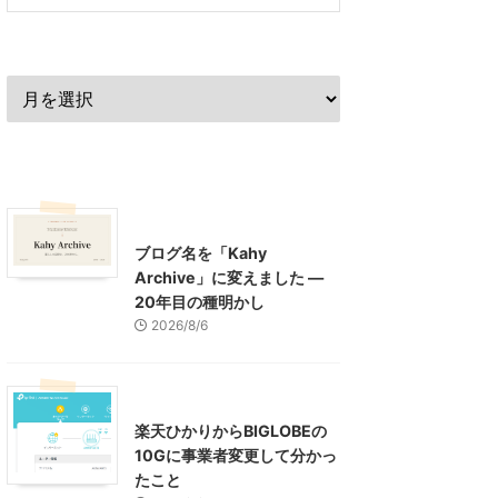
過去の記事
最近の記事
What's New
お知らせ
ブログ名を「Kahy
Archive」に変えました ―
20年目の種明かし
2026/8/6
インターネット
楽天ひかりからBIGLOBEの
10Gに事業者変更して分かっ
たこと