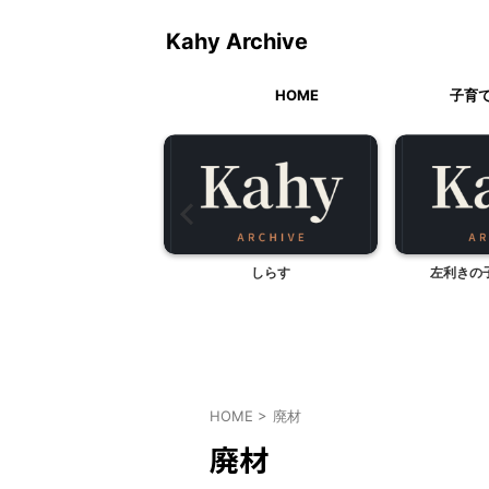
Kahy Archive
HOME
子育
中遊覧クルージング（静
しらす
左利きの
岡県熱海市）
HOME
>
廃材
廃材