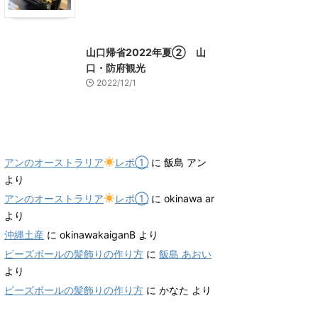
山口グルメ
山口レジャー、観光
山口帰省2022年夏② 山
口・防府観光
2022/12/1
最近のコメント
アンのオーストラリア
レポ①
に
飯島 アン
より
アンのオーストラリア
レポ①
に
okinawa ar
より
沖縄土産
に
okinawakaiganB
より
ビーズボールの髪飾りの作り方
に
飯島 あおい
より
ビーズボールの髪飾りの作り方
に
かなた
より