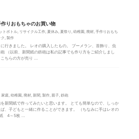
手作りおもちゃのお買い物
ットボトル
,
リサイクル工作
,
夏休み
,
夏祭り
,
幼稚園
,
廃材
,
手作りおもち
ック
,
製作
に行きました。 レオの購入したもの。 ブーメラン、首飾り、虫
砲 （以前、新聞紙の鉄砲は私の記事でも作り方をご紹介しまし
ちらの方が売り ...
,
家庭
,
幼稚園
,
廃材
,
新聞
,
製作
,
親子
,
鉄砲
を新聞紙で作ってみたいと思います。 とても簡単なので、しっか
ば、子どもと一緒に作ることができます。 （ちなみに手はレオの
 4～5枚 ...