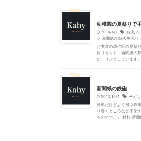
幼稚園での活動
幼稚園の夏祭りで
2014/4/1
お店
,
ペ
ゃ
,
新聞紙の鉄砲
,
牛乳パ
お友達の幼稚園の夏祭り
採りセット、新聞紙の鉄
た。リンクしています。こ
幼児向け製作・親子で製作
新聞紙の鉄砲
2013/10/4
子ども
簡単だけどよく飛ぶ鉄砲
り巻くところなど手伝え
ものです。） 材料 新聞紙