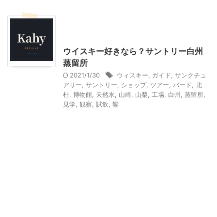
北杜市周辺（清里、小淵沢他）レジャー、観光
山梨・長野レジャー、観光
ウイスキー好きなら？サントリー白州
蒸留所
2021/1/30
ウィスキー
,
ガイド
,
サンクチュ
アリー
,
サントリー
,
ショップ
,
ツアー
,
バード
,
北
杜
,
博物館
,
天然水
,
山崎
,
山梨
,
工場
,
白州
,
蒸留所
,
見学
,
観察
,
試飲
,
響