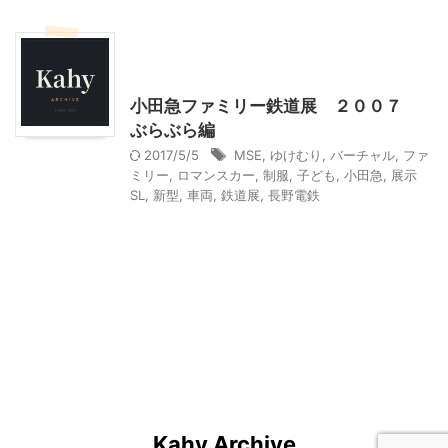
お薦めサイト
乗り物
神奈川レジャー、観光
小田急ファミリー鉄道展 ２００７
ぶらぶら編
2017/5/5
MSE
,
ゆけむり
,
バーチャル
,
ファ
ミリー
,
ロマンスカー
,
制服
,
子ども
,
小田急
,
展示
SL
,
新型
,
車両
,
鉄道展
,
長野電鉄
Kahy Archive