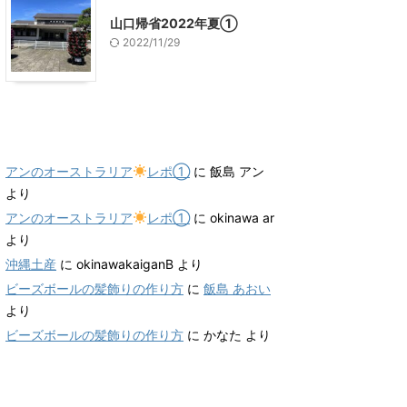
山口帰省2022年夏①
2022/11/29
最近のコメント
アンのオーストラリア
レポ①
に
飯島 アン
より
アンのオーストラリア
レポ①
に
okinawa ar
より
沖縄土産
に
okinawakaiganB
より
ビーズボールの髪飾りの作り方
に
飯島 あおい
より
ビーズボールの髪飾りの作り方
に
かなた
より