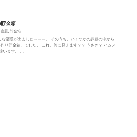
の貯金箱
,
宿題
,
貯金箱
んな宿題が出ました～～～。 そのうち、いくつかの課題の中から
作り貯金箱」でした。 これ、何に見えます？？ うさぎ？ ハムス
います。 ...