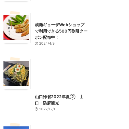
東京グルメ
町田周辺
成瀬ギョーザWebショップ
で利用できる500円割引クー
ポン配布中！
2024/4/9
グルメ
レジャー、お出かけ、観光
山口グルメ
山口レジャー、観光
山口帰省2022年夏② 山
口・防府観光
2022/12/1
山口レジャー、観光