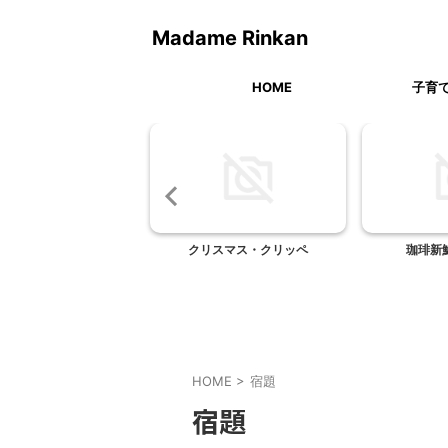
Madame Rinkan
HOME
子育
食材宅配を試してみまし
クリスマス・クリッペ
珈琲新
た！！
HOME
>
宿題
宿題