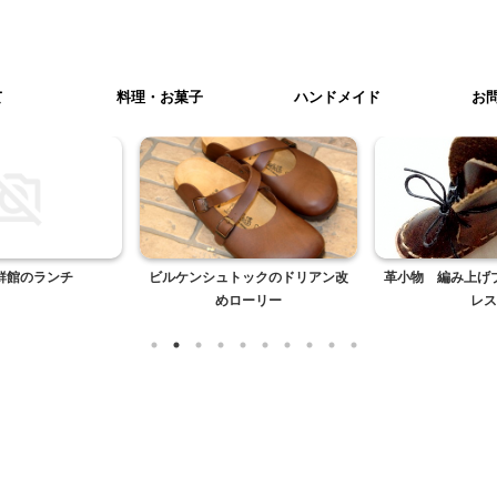
て
料理・お菓子
ハンドメイド
お
鮮館のランチ
ビルケンシュトックのドリアン改
革小物 編み上げ
めローリー
レス