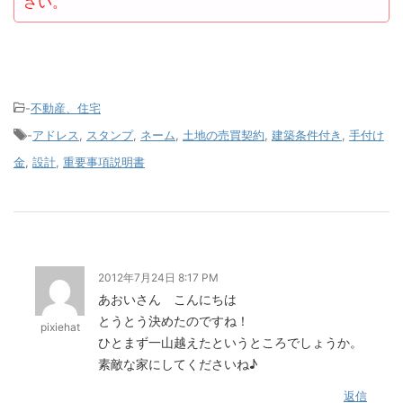
さい。
-
不動産、住宅
-
アドレス
,
スタンプ
,
ネーム
,
土地の売買契約
,
建築条件付き
,
手付け
金
,
設計
,
重要事項説明書
2012年7月24日 8:17 PM
あおいさん こんにちは
とうとう決めたのですね！
pixiehat
ひとまず一山越えたというところでしょうか。
素敵な家にしてくださいね♪
返信