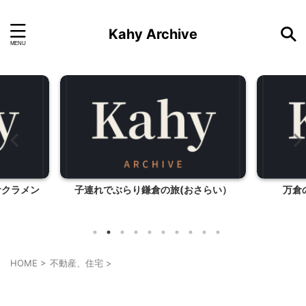
Kahy Archive
さらい）
万倉の大岩郷（山口県美祢市）
ギョウ
HOME
>
不動産、住宅
>
不動産、住宅