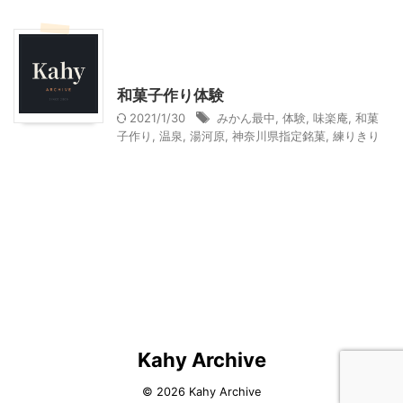
料理・お菓子
神奈川レジャー、観光
贈答・お土産グルメ
和菓子作り体験
2021/1/30
みかん最中
,
体験
,
味楽庵
,
和菓
子作り
,
温泉
,
湯河原
,
神奈川県指定銘菓
,
練りきり
Kahy Archive
© 2026 Kahy Archive