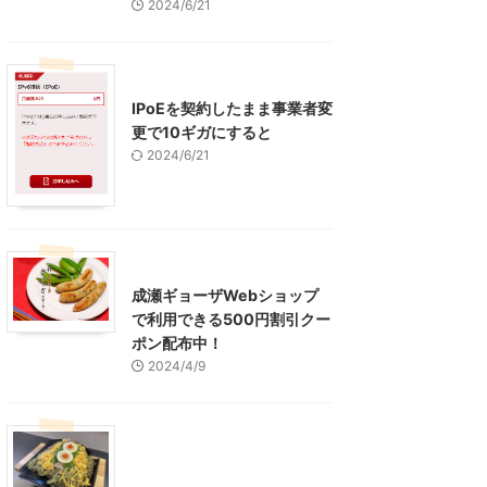
2024/6/21
インターネット
IPoEを契約したまま事業者変
更で10ギガにすると
2024/6/21
東京グルメ
町田周辺
成瀬ギョーザWebショップ
で利用できる500円割引クー
ポン配布中！
2024/4/9
グルメ
レジャー、お出かけ、観光