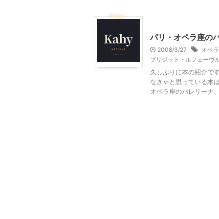
大人向け書籍
パリ・オペラ座の
2008/3/27
オペラ
ブリジット・ルフェーヴ
久しぶりに本の紹介です
なきゃと思っている本は
オペラ座のバレリーナ、ミ