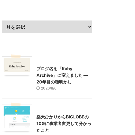
過去の記事
最近の記事
What's New
お知らせ
ブログ名を「Kahy
Archive」に変えました ―
20年目の種明かし
2026/8/6
インターネット
楽天ひかりからBIGLOBEの
10Gに事業者変更して分かっ
たこと