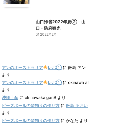
山口グルメ
山口レジャー、観光
山口帰省2022年夏② 山
口・防府観光
2022/12/1
最近のコメント
アンのオーストラリア
レポ①
に
飯島 アン
より
アンのオーストラリア
レポ①
に
okinawa ar
より
沖縄土産
に
okinawakaiganB
より
ビーズボールの髪飾りの作り方
に
飯島 あおい
より
ビーズボールの髪飾りの作り方
に
かなた
より