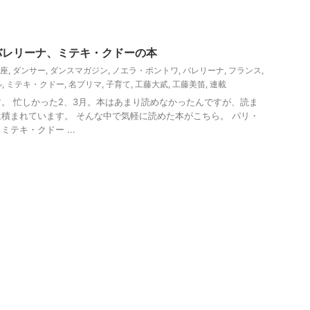
バレリーナ、ミテキ・クドーの本
座
,
ダンサー
,
ダンスマガジン
,
ノエラ・ポントワ
,
バレリーナ
,
フランス
,
ル
,
ミテキ・クドー
,
名プリマ
,
子育て
,
工藤大貳
,
工藤美笛
,
連載
。 忙しかった2、3月。本はあまり読めなかったんですが、読ま
積まれています。 そんな中で気軽に読めた本がこちら。 パリ・
テキ・クドー ...