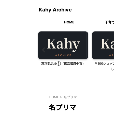
Kahy Archive
HOME
子育
トミカ博 in 横浜
東京競馬場①（東京都府中市）
￥100ショ
し
HOME
>
名プリマ
名プリマ