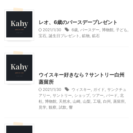
子育て
季節行事・イベント
誕生会
レオ、6歳のバースデープレゼント
2021/1/30
6歳
,
バースデー
,
博物館
,
子ども
,
宝石
,
誕生日プレゼント
,
鉱物
,
鉱石
北杜市周辺（清里、小淵沢他）レジャー、観光
山梨・長野レジャー、観光
ウイスキー好きなら？サントリー白州
蒸留所
2021/1/30
ウィスキー
,
ガイド
,
サンクチュ
アリー
,
サントリー
,
ショップ
,
ツアー
,
バード
,
北
杜
,
博物館
,
天然水
,
山崎
,
山梨
,
工場
,
白州
,
蒸留所
,
見学
,
観察
,
試飲
,
響
ドバイ旅行