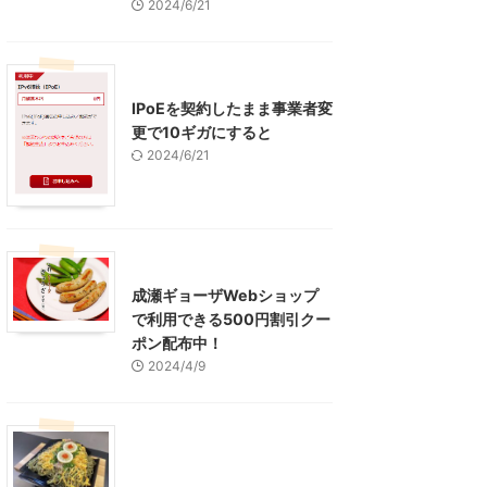
2024/6/21
インターネット
IPoEを契約したまま事業者変
更で10ギガにすると
2024/6/21
東京グルメ
町田周辺
成瀬ギョーザWebショップ
で利用できる500円割引クー
ポン配布中！
2024/4/9
グルメ
レジャー、お出かけ、観光