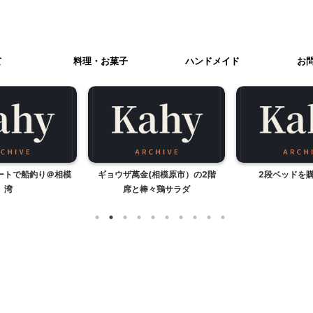
て
料理・お菓子
ハンドメイド
お
ートで船釣り＠相模
ギョウザ萬金(相模原市）の2階
2段ベッドを
湾
席と棒々鶏サラダ