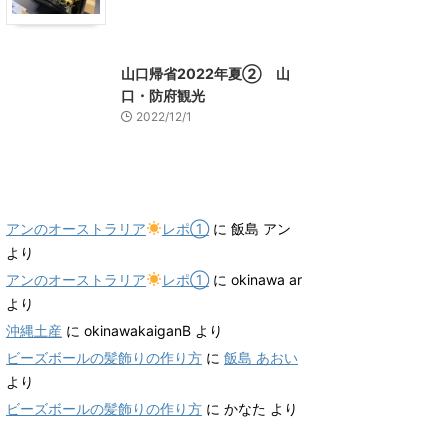
山口グルメ
山口レジャー、観光
山口帰省2022年夏② 山
口・防府観光
2022/12/1
最近のコメント
アンのオーストラリア
レポ①
に
飯島 アン
より
アンのオーストラリア
レポ①
に
okinawa ar
より
沖縄土産
に
okinawakaiganB
より
ビーズボールの髪飾りの作り方
に
飯島 あおい
より
ビーズボールの髪飾りの作り方
に
かなた
より