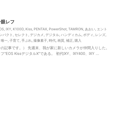
一眼レフ
OS
,
IXY
,
K100D
,
Kiss
,
PENTAX
,
PowerShot
,
TAMRON
,
あおい
,
エント
ンパクト
,
セレクト
,
デジカメ
,
デジタル
,
ハンディカム
,
ボディ
,
レンズ
,
,
唯一
,
子育て
,
手ぶれ
,
撮像素子
,
時代
,
画質
,
補正
,
購入
の記事です。） 先週末、我が家に新しいカメラが仲間入りした。
S KissデジタルX"である。 初代IXY、IXY400、IXY ...