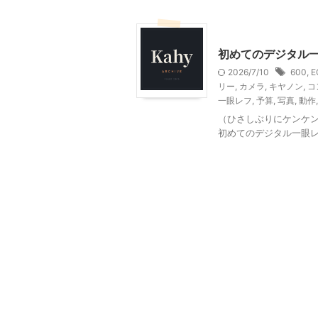
家電・AV・カメラ
初めてのデジタル
2026/7/10
600
,
E
リー
,
カメラ
,
キヤノン
,
コ
一眼レフ
,
予算
,
写真
,
動作
（ひさしぶりにケンケン
初めてのデジタル一眼レフ"EO