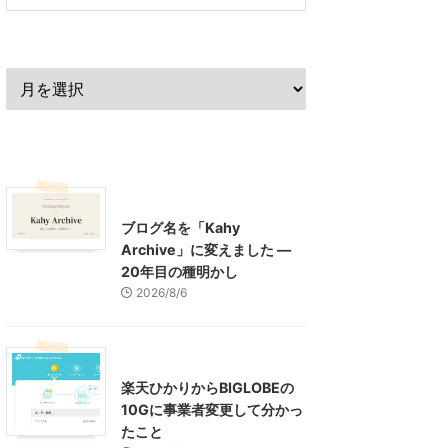
過去の記事
最近の記事
What's New
お知らせ
ブログ名を「Kahy
Archive」に変えました ―
20年目の種明かし
2026/8/6
インターネット
楽天ひかりからBIGLOBEの
10Gに事業者変更して分かっ
たこと