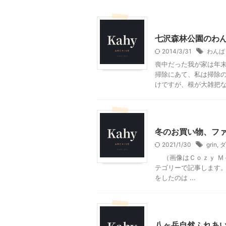
神奈川レジャー、観光
七沢森林公園のわ
2014/3/31
わんぱ
喪中だった我が家は年末
掃除にあて、私は掃除の
けですが、根が大雑把なの
ファッション
冬のお買い物、フ
2021/1/30
grin
,
ダ
（画像はＣｏｚｙ Ｍ
テゴリーで記事します。
をしたのは ...
北杜市周辺（清里、小淵沢
八ヶ岳自然ふれあ