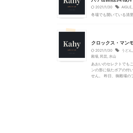
2021/1/30
AIGLE
冬場でも開いている清
ショッピングその他
フ
クロックス・マン
2021/1/30
うどん
殿場
,
民芸
,
水山
あおいのセレクトでもご
ンの形に似たボアの付
せん。 昨日、御殿場のプ