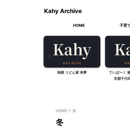
Kahy Archive
HOME
子育
ざりがにの絵
相模 うどん家 来夢
ていぱーく 
京都千代
HOME
>
冬
冬