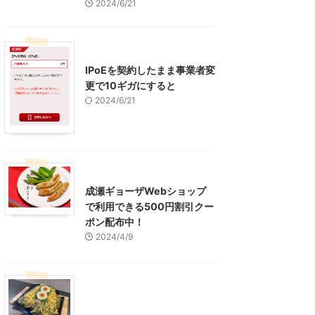
2024/6/21
インターネット
IPoEを契約したまま事業者変
更で10ギガにすると
2024/6/21
東京グルメ
町田周辺
成瀬ギョーザWebショップ
で利用できる500円割引クー
ポン配布中！
2024/4/9
グルメ
レジャー、お出かけ、観光