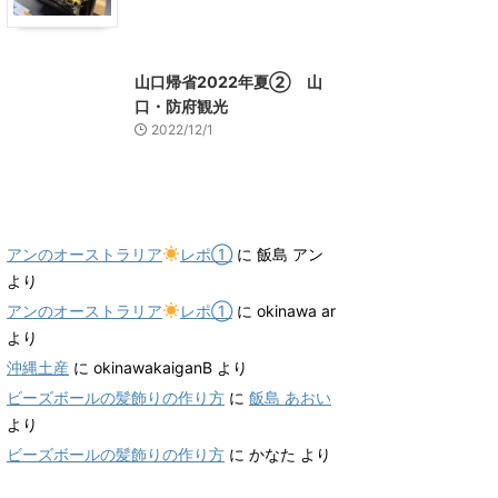
山口グルメ
山口レジャー、観光
山口帰省2022年夏② 山
口・防府観光
2022/12/1
最近のコメント
アンのオーストラリア
レポ①
に
飯島 アン
より
アンのオーストラリア
レポ①
に
okinawa ar
より
沖縄土産
に
okinawakaiganB
より
ビーズボールの髪飾りの作り方
に
飯島 あおい
より
ビーズボールの髪飾りの作り方
に
かなた
より