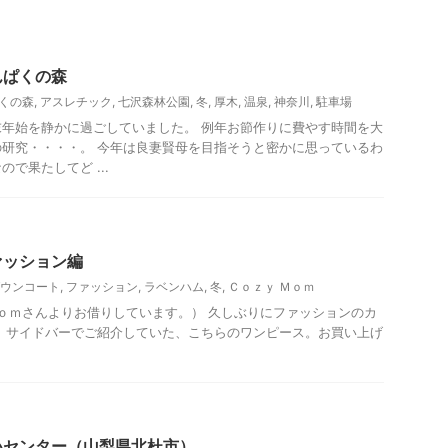
んぱくの森
くの森
,
アスレチック
,
七沢森林公園
,
冬
,
厚木
,
温泉
,
神奈川
,
駐車場
年始を静かに過ごしていました。 例年お節作りに費やす時間を大
研究・・・・。 今年は良妻賢母を目指そうと密かに思っているわ
で果たしてど ...
ァッション編
ウンコート
,
ファッション
,
ラベンハム
,
冬
,
Ｃｏｚｙ Ｍｏｍ
ｏｍさんよりお借りしています。） 久しぶりにファッションのカ
 サイドバーでご紹介していた、こちらのワンピース。お買い上げ
他）レジャー、観光
いセンター（山梨県北杜市）