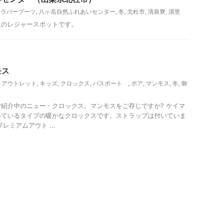
,
ラバーブーツ
,
八ヶ岳自然ふれあいセンター
,
冬
,
北杜市
,
清泉寮
,
清里
里のレジャースポットです。
ァッション
モス
,
アウトレット
,
キッズ
,
クロックス
,
パスポート
,
ボア
,
マンモス
,
冬
,
御
紹介中のニュー・クロックス。マンモスをご存じですか? ケイマ
いているタイプの暖かなクロックスです。ストラップは付いていま
レミアムアウト ...