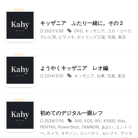
東京レジャー、観光
キッザニア ふたり一緒に。その２
2021/1/30
DVD
,
キッザニア
,
コカ・コーラ
,
テレビ局
,
ピラメキ
,
ボトリング工場
,
写真
,
東京
東京レジャー、観光
ようやくキッザニア レオ編
2014/3/31
キッザニア
,
仕事
,
写真
,
東京
家電・AV・カメラ
初めてのデジタル一眼レフ
2026/7/10
600
,
EOS
,
IXY
,
K100D
,
Kiss
,
PENTAX
,
PowerShot
,
TAMRON
,
あおい
,
エントリ
ー
,
カメラ
,
キヤノン
,
コンパクト
,
セレクト
,
デジカ