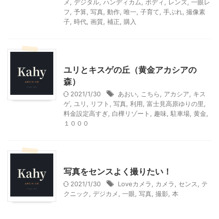
メ
,
デジタル
,
ハンディカム
,
ボディ
,
レンズ
,
一眼レ
フ
,
予算
,
写真
,
動作
,
唯一
,
子育て
,
手ぶれ
,
撮像素
子
,
時代
,
画質
,
補正
,
購入
山梨・長野レジャー、観光
ユリとキスゲの丘（黄金アカシアの
森）
2021/1/30
あおい
,
こちら
,
アカシア
,
キス
ゲ
,
ユリ
,
リフト
,
写真
,
利用
,
富士見高原ゆりの里
,
料金設定高すぎ
,
白樺リゾート
,
趣味
,
駐車場
,
黄金
,
１０００
大人向け書籍
写真をセンスよく撮りたい！
2021/1/30
Loveカメラ
,
カメラ
,
センス
,
テ
クニック
,
デジカメ
,
一眼
,
写真
,
撮影
,
本