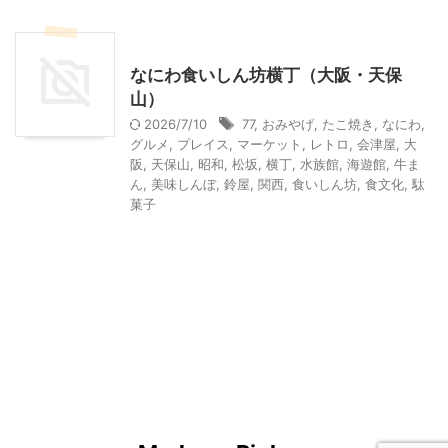
その他の地域のグルメ
その他レジャー
なにわ食いしん坊横丁（大阪・天保
山）
2026/7/10
77
,
おみやげ
,
たこ焼き
,
なにわ
,
グルメ
,
プレイス
,
マーケット
,
レトロ
,
会津屋
,
大
阪
,
天保山
,
昭和
,
松坂
,
横丁
,
水族館
,
海遊館
,
牛ま
ん
,
美味しんぼ
,
鈴屋
,
関西
,
食いしん坊
,
食文化
,
駄
菓子