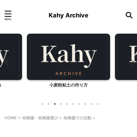
Kahy Archive
う
小麦粉粘土の作り方
HOME
>
幼稚園・幼稚園選び
>
幼稚園での活動
>
子育て
季節行事・イベント
幼稚園での活動