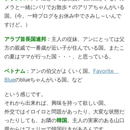
メラと一緒にパリでお散歩＊のアリアちゃんがいる
国。(今。一時ブログをお休み中でさみし～いんで
すけど。）
アラブ首長国連邦
：主人の従妹、アンにとっては父
方の親戚で一番歳が近い子が住んでいる国。またこ
の夏はママが行った国・・・、と思っている。
ベトナム
：アンの伯父がよくいく国。
Favorite
Blue
のblueちゃんがいる国。など
という感じです。
それから出来れば、興味を持って欲しい国。
外交ではイロイロと問題があったり、大変な状態だ
ったりしても、お隣の
韓国
。主人の実家のある山口
県からはフェリーで韓国行きがあるんです。