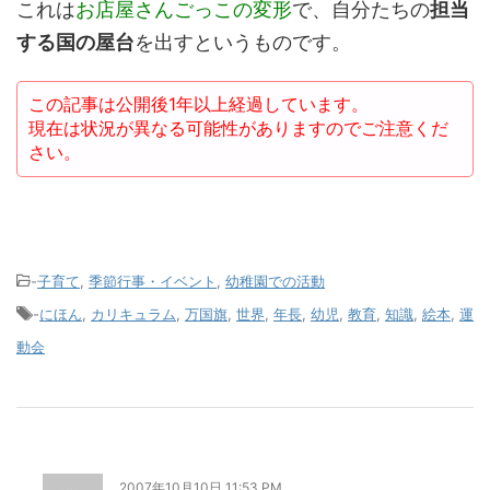
これは
お店屋さんごっこの変形
で、自分たちの
担当
する国の屋台
を出すというものです。
この記事は公開後1年以上経過しています。
現在は状況が異なる可能性がありますのでご注意くだ
さい。
-
子育て
,
季節行事・イベント
,
幼稚園での活動
-
にほん
,
カリキュラム
,
万国旗
,
世界
,
年長
,
幼児
,
教育
,
知識
,
絵本
,
運
動会
2007年10月10日 11:53 PM