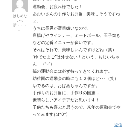
運動会、お疲れ様でした！
あおいさんの手作りお弁当...美味しそうですね
はじめな
いっ
ぇ。
ぽ．．．
うちは長男が野菜嫌いなので、
。
唐揚げやウインナー、ミートボール、玉子焼き
などの定番メニューが多いです。
それはそれで、美味しいんですけどね（笑）
”ゆでたまご”は外せない！という、おじいちゃ
ん･･･(^-^)
孫の運動会には必ず持ってきてくれます。
幼稚園の運動会の時にも１２個ほど･･･（笑）
ゆでるのは、おばあちゃんですが。
手作りのお弁当に、手作りの国旗...
素晴らしいアイデアだと思います！
子供たちも喜ぶと思うので、来年の運動会でや
ってみますね(^0^)
返信