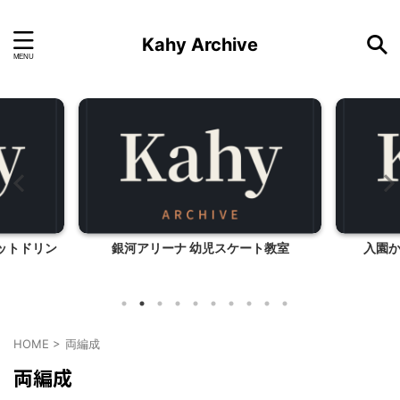
Kahy Archive
ットドリン
銀河アリーナ 幼児スケート教室
入園
HOME
>
両編成
両編成