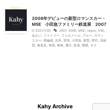
乗り物
神奈川レジャー、観光
2008年デビューの新型ロマンスカー・
MSE 小田急ファミリー鉄道展 2007
2021/1/30
2007
,
2008
,
MSE
,
rdquo
,
VSE
,
あおい
,
ファミリー
,
フェルメール
,
ブルー
,
ロマン
スカー
,
両編成
,
丸井
,
実現
,
小田急
,
新型
,
歴代
,
流線
型
,
海老名
,
車両
,
車体
,
運行
,
鉄道
,
開業
,
８０
Kahy Archive