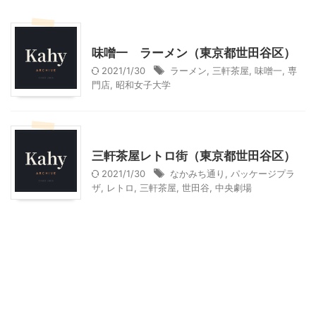
東京グルメ
味噌一 ラーメン（東京都世田谷区）
2021/1/30
ラーメン
,
三軒茶屋
,
味噌一
,
専
門店
,
昭和女子大学
東京レジャー、観光
三軒茶屋レトロ街（東京都世田谷区）
2021/1/30
なかみち通り
,
パッケージプラ
ザ
,
レトロ
,
三軒茶屋
,
世田谷
,
中央劇場