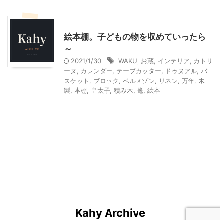
インテリア・雑貨
絵本棚。子どもの物を収めていったら
～
2021/1/30
WAKU
,
お蔵
,
インテリア
,
カトリ
ーヌ
,
カレンダー
,
テープカッター
,
ドゥヌアル
,
バ
スケット
,
ブロック
,
ベルメゾン
,
リネン
,
万年
,
木
製
,
本棚
,
皇太子
,
積み木
,
篭
,
絵本
Kahy Archive