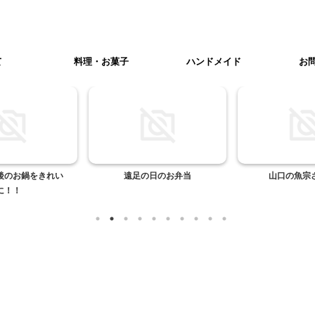
て
料理・お菓子
ハンドメイド
お
後のお鍋をきれい
遠足の日のお弁当
山口の魚宗
に！！