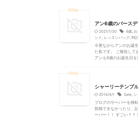
子育て
季節行事・イベ
アン6歳のバース
2021/1/30
6歳
,
お
ント
,
レッスンバッグ
,
時
今更ながらアンのお誕生
た私です。 ご報告して
アンも6歳のお誕生日を迎
ショッピングその他
シャーリーテンプ
2014/4/1
Sale
,
シ
ブログのサーバーを移転
投稿できなかったり、記
ーバー！！ すごい？？ 実