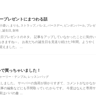
ント
誕生会
デープレゼントにまつわる話
小遣い
,
まりも
,
ストラップ
,
バレエ
,
バースデー
,
ピンポンパール
,
プレゼ
計
,
誕生日
,
財布
日プレゼントのネタ。 記事をアップしていなかったことに気付い
おきますね～。 お友だちの誕生日を見送り続けた1年間。ようやく
えました。 ...
ルで買っちゃいました！
ャーリー・テンプル
,
レッスンバッグ
しました。 サーバーの負荷が掛かりすぎて、コメントがなかなか
事の編集などにも手間取っていたからです。 今度はなんと専用サ
はパパの趣 ...