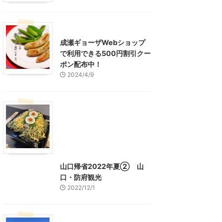
東京グルメ
町田周辺
成瀬ギョーザWebショップ
で利用できる500円割引クー
ポン配布中！
2024/4/9
グルメ
レジャー、お出かけ、観光
山口グルメ
山口レジャー、観光
山口帰省2022年夏② 山
口・防府観光
2022/12/1
山口レジャー、観光