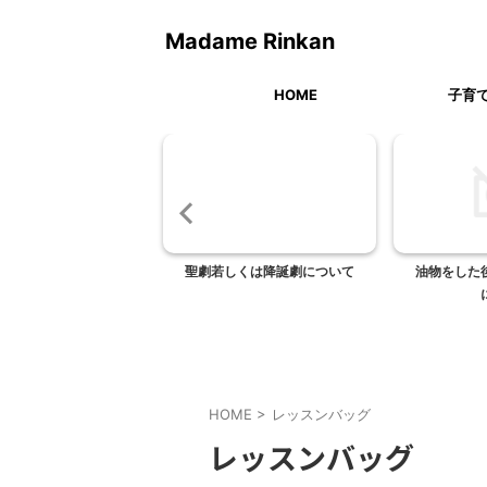
Madame Rinkan
HOME
子育
ン屋さん、ANTIQUE
聖劇若しくは降誕劇について
油物をした
HOME
>
レッスンバッグ
レッスンバッグ