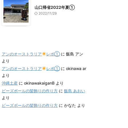
山口帰省2022年夏①
2022/11/29
最近のコメント
アンのオーストラリア
レポ①
に
飯島 アン
より
アンのオーストラリア
レポ①
に
okinawa ar
より
沖縄土産
に
okinawakaiganB
より
ビーズボールの髪飾りの作り方
に
飯島 あおい
より
ビーズボールの髪飾りの作り方
に
かなた
より