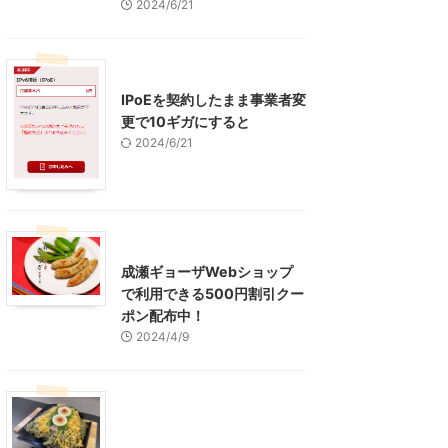
2024/6/21
インターネット
IPoEを契約したまま事業者変
更で10ギガにすると
2024/6/21
東京グルメ
町田周辺
成瀬ギョーザWebショップ
で利用できる500円割引クー
ポン配布中！
2024/4/9
グルメ
レジャー、お出かけ、観光