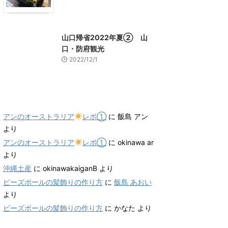
山口グルメ
山口レジャー、観光
山口帰省2022年夏② 山
口・防府観光
2022/12/1
最近のコメント
アンのオーストラリア
レポ①
に
飯島 アン
より
アンのオーストラリア
レポ①
に
okinawa ar
より
沖縄土産
に
okinawakaiganB
より
ビーズボールの髪飾りの作り方
に
飯島 あおい
より
ビーズボールの髪飾りの作り方
に
かなた
より