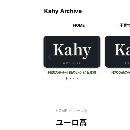
Kahy Archive
HOME
子育
はま寿司
雑誌の冊子付録のレシピ＆取説
N700系
を・・・
HOME
>
ユーロ高
ユーロ高