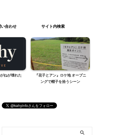
問い合わせ
サイト内検索
がねが壊れた
『花子とアン』ロケ地 オープニ
IKEAのザリガニ・・
ングで帽子を拾うシーン
た。
ブログ内検索