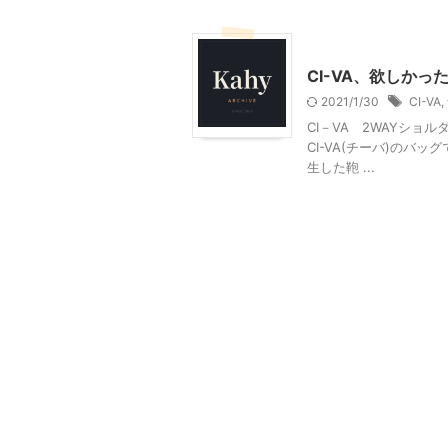
ファッション
CI-VA、欲しか
2021/1/30
CI-VA
,
CI－VA 2WAYシ
CI-VA(チーバ)のバッ
生した鞄 ...