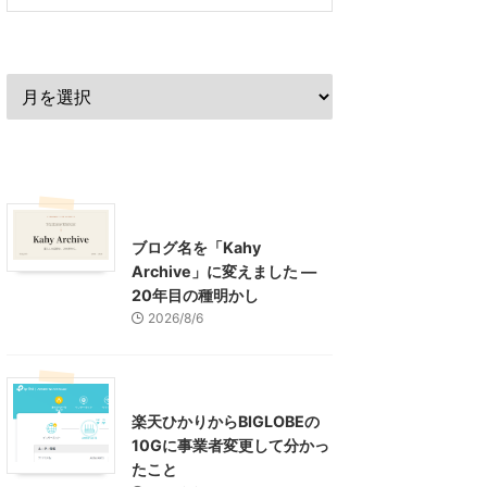
過去の記事
最近の記事
What's New
お知らせ
ブログ名を「Kahy
Archive」に変えました ―
20年目の種明かし
2026/8/6
インターネット
楽天ひかりからBIGLOBEの
10Gに事業者変更して分かっ
たこと