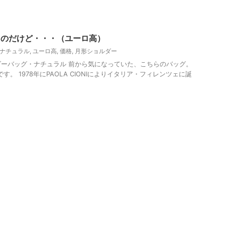
ったのだけど・・・（ユーロ高）
ナチュラル
,
ユーロ高
,
価格
,
月形ショルダー
ョルダーバッグ・ナチュラル 前から気になっていた、こちらのバッグ。
グです。 1978年にPAOLA CIONIによりイタリア・フィレンツェに誕