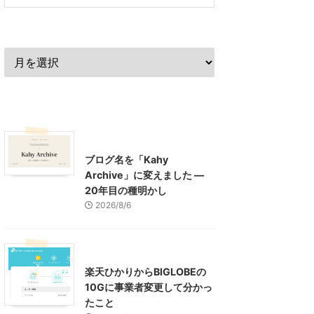
過去の記事
最近の記事
What's New
お知らせ
ブログ名を「Kahy
Archive」に変えました ―
20年目の種明かし
2026/8/6
インターネット
楽天ひかりからBIGLOBEの
10Gに事業者変更して分かっ
たこと