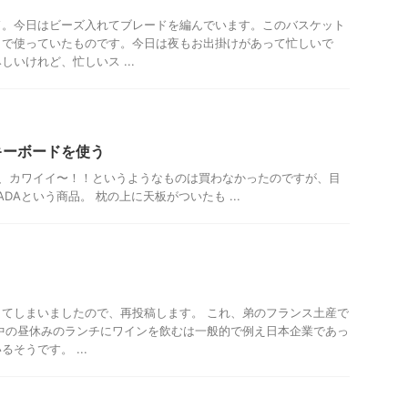
ド。今日はビーズ入れてブレードを編んでいます。このバスケット
まで使っていたものです。今日は夜もお出掛けがあって忙しいで
いけれど、忙しいス ...
キーボードを使う
、カワイイ〜！！というようなものは買わなかったのですが、目
ADAという商品。 枕の上に天板がついたも ...
てしまいましたので、再投稿します。 これ、弟のフランス土産で
中の昼休みのランチにワインを飲むは一般的で例え日本企業であっ
そうです。 ...