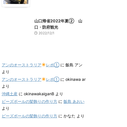
山口グルメ
山口レジャー、観光
山口帰省2022年夏② 山
口・防府観光
2022/12/1
最近のコメント
アンのオーストラリア
レポ①
に
飯島 アン
より
アンのオーストラリア
レポ①
に
okinawa ar
より
沖縄土産
に
okinawakaiganB
より
ビーズボールの髪飾りの作り方
に
飯島 あおい
より
ビーズボールの髪飾りの作り方
に
かなた
より