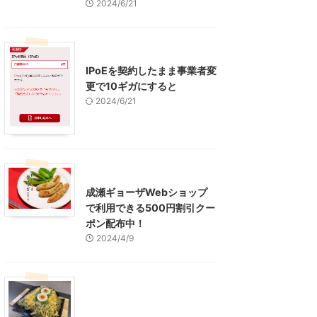
2024/6/21
インターネット
IPoEを契約したまま事業者変
更で10ギガにすると
2024/6/21
東京グルメ
町田周辺
成瀬ギョーザWebショップ
で利用できる500円割引クー
ポン配布中！
2024/4/9
グルメ
レジャー、お出かけ、観光