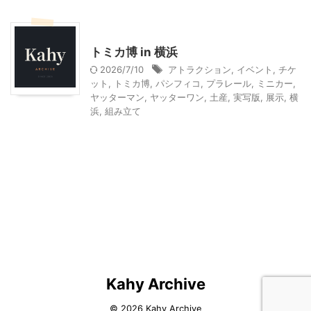
神奈川レジャー、観光
トミカ博 in 横浜
2026/7/10
アトラクション
,
イベント
,
チケ
ット
,
トミカ博
,
パシフィコ
,
プラレール
,
ミニカー
,
ヤッターマン
,
ヤッターワン
,
土産
,
実写版
,
展示
,
横
浜
,
組み立て
Kahy Archive
© 2026 Kahy Archive