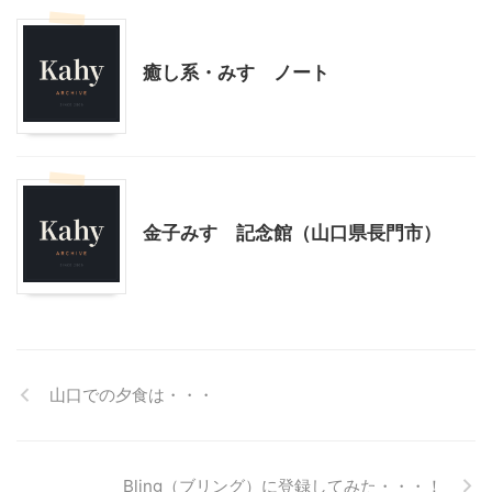
こだわりの品
子育て
山口レジャー、観光
癒し系・みすゞノート
大人向け書籍
山口レジャー、観光
金子みすゞ記念館（山口県長門市）
山口での夕食は・・・
Bling（ブリング）に登録してみた・・・！