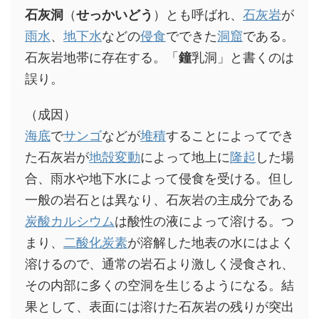
石灰洞
（
せっかいどう
）とも呼ばれ、
石灰岩
が
雨水
、
地下水
などの
侵食
でできた
洞窟
である。
石灰岩地帯に存在する。「
鐘
乳洞」と書くのは
誤り。
（成因）
海底
で
サンゴ
などが
堆積
することによってでき
た石灰岩が
地殻変動
によって地上に
隆起
した場
合、雨水や地下水によって侵食を受ける。但し
一般の岩石とは異なり、石灰岩の主成分である
炭酸カルシウム
は酸性の液によって溶ける。つ
まり、
二酸化炭素
が溶解した地表の水にはよく
溶けるので、通常の岩石より激しく浸食され、
その内部に多くの空洞を生じるようになる。結
果として、表面には溶けた石灰岩の残りが突出