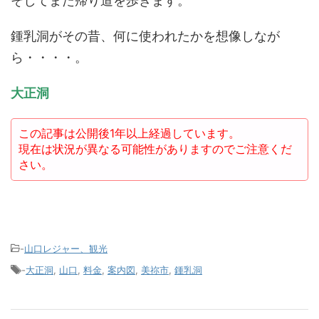
そしてまた帰り道を歩きます。
鍾乳洞がその昔、何に使われたかを想像しなが
ら・・・・。
大正洞
この記事は公開後1年以上経過しています。
現在は状況が異なる可能性がありますのでご注意くだ
さい。
-
山口レジャー、観光
-
大正洞
,
山口
,
料金
,
案内図
,
美祢市
,
鍾乳洞