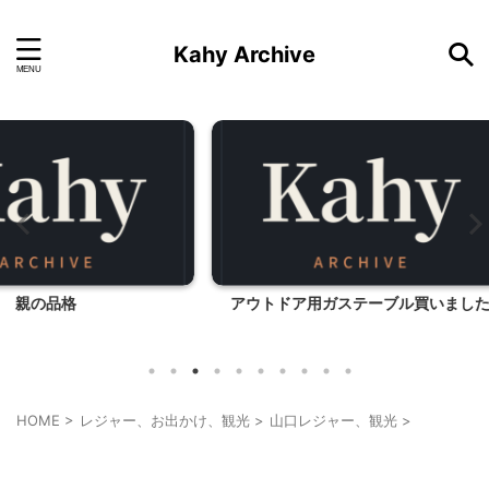
Kahy Archive
アウトドア用ガステーブル買いました
子連れ
HOME
>
レジャー、お出かけ、観光
>
山口レジャー、観光
>
山口レジャー、観光