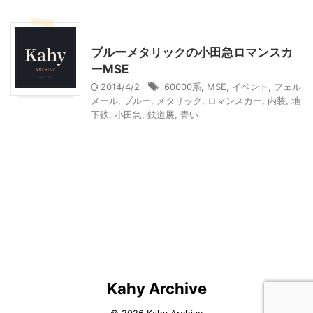
乗り物
ブルーメタリックの小田急ロマンスカ
ーMSE
2014/4/2
60000系
,
MSE
,
イベント
,
フェル
メール
,
ブルー
,
メタリック
,
ロマンスカー
,
内装
,
地
下鉄
,
小田急
,
鉄道展
,
青い
Kahy Archive