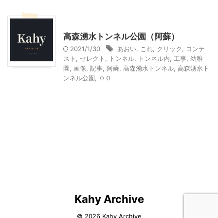
その他レジャー
高森湧水トンネル公園（阿蘇）
2021/1/30
あおい
,
これ
,
クリック
,
コンテ
スト
,
セレクト
,
トンネル
,
トンネル内
,
工事
,
幼稚
園
,
画像
,
記事
,
阿蘇
,
高森湧水トンネル
,
高森湧水ト
ンネル公園
,
００
Kahy Archive
© 2026 Kahy Archive