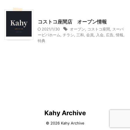
コストコ
ショッピング
コストコ座間店 オープン情報
2021/1/30
オープン
,
コストコ座間
,
スーパ
ービバホーム
,
チラシ
,
三和
,
会員
,
入会
,
広告
,
情報
,
特典
Kahy Archive
© 2026 Kahy Archive