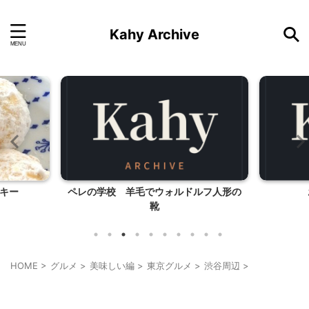
Kahy Archive
キー
ペレの学校 羊毛でウォルドルフ人形の
靴
HOME
>
グルメ
>
美味しい編
>
東京グルメ
>
渋谷周辺
>
渋谷周辺