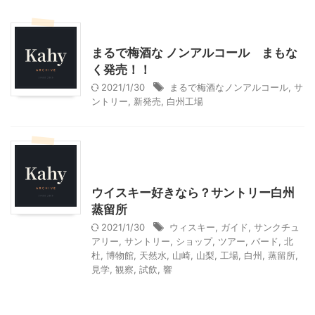
モニター
まるで梅酒な ノンアルコール まもな
く発売！！
2021/1/30
まるで梅酒なノンアルコール
,
サ
ントリー
,
新発売
,
白州工場
北杜市周辺（清里、小淵沢他）レジャー、観光
山梨・長野レジャー、観光
ウイスキー好きなら？サントリー白州
蒸留所
2021/1/30
ウィスキー
,
ガイド
,
サンクチュ
アリー
,
サントリー
,
ショップ
,
ツアー
,
バード
,
北
杜
,
博物館
,
天然水
,
山崎
,
山梨
,
工場
,
白州
,
蒸留所
,
見学
,
観察
,
試飲
,
響