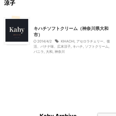
涼子
南林間周辺
神奈川グルメ
キハチソフトクリーム（神奈川県大和
市）
2014/4/2
KIHACHI
,
アセロラチェリー、復
活、バナナ味、広末涼子
,
キハチ
,
ソフトクリーム
,
バニラ
,
大和
,
神奈川