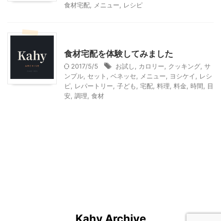
食材宅配
,
メニュー
,
レシピ
料理・お菓子
食材宅配を体験してみました
2017/5/5
お試し
,
カロリー
,
クッキング
,
サ
ンプル
,
セット
,
ベネッセ
,
メニュー
,
ヨシケイ
,
レシ
ピ
,
レパートリー
,
子ども
,
宅配
,
料理
,
料金
,
時間
,
目
安
,
調理
,
食材
Kahy Archive