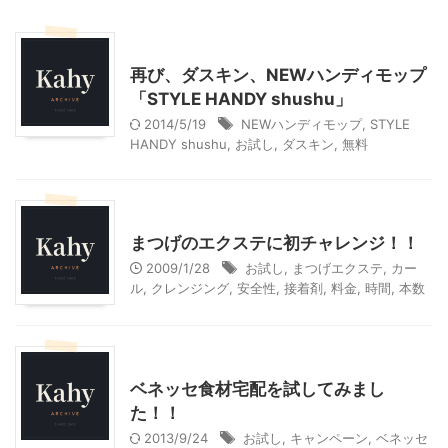
モニター
暮らしの知恵/生活のコツ
再び、ダスキン、NEWハンディモップ
「STYLE HANDY shushu」
2014/5/19
NEWハンディモップ
,
STYLE
HANDY shushu
,
お試し
,
ダスキン
,
無料
美容
まつげのエクステに初チャレンジ！！
2009/1/28
お試し
,
まつげエクステ
,
カー
ル
,
クレンジング
,
安全性
,
接着剤
,
料金
,
時間
,
本数
料理・お菓子
ベネッセ食材宅配を試してみまし
た！！
2013/9/24
お試し
,
キャンペーン
,
ベネッセ