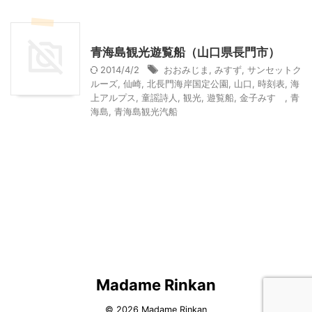
乗り物
山口レジャー、観光
青海島観光遊覧船（山口県長門市）
2014/4/2
おおみじま
,
みすず
,
サンセットク
ルーズ
,
仙崎
,
北長門海岸国定公園
,
山口
,
時刻表
,
海
上アルプス
,
童謡詩人
,
観光
,
遊覧船
,
金子みすゞ
,
青
海島
,
青海島観光汽船
Madame Rinkan
© 2026 Madame Rinkan