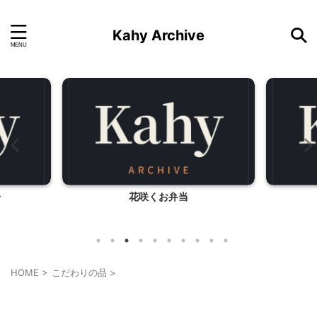
Kahy Archive
・
花咲くお弁当
HOME
>
こだわりの品
>
こだわりの品