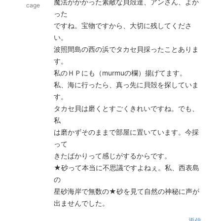
魔法がかかった素敵な貝殻達、アンさん、よか
cage
った
ですね。宝物ですから、大切に残してくださ
い。
波照間島の西の浜でタカセ貝採ったことありま
す。
私のＨＰにも（murmuの欄）揚げてます。
私、海に行ったら、真っ先に貝殻を探していま
す。
タカセ貝は磨くとすごくきれいですね。でも、
私
は磨かずそのままで部屋に置いています。今採
って
きたばかりって感じがするからです。
★砂って本当に不思議ですよねぇ。私、西表島
の
星砂海岸で無数の★砂を見て自然の神秘に声が
出ませんでした。
返信