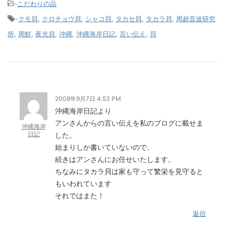
-
こだわりの品
-
クモ貝
,
クロチョウ貝
,
シャコ貝
,
タカセ貝
,
タカラ貝
,
周超音波研究
所
,
周鮮
,
夜光貝
,
沖縄
,
沖縄海岸日記
,
言い伝え
,
貝
2008年9月7日 4:53 PM
沖縄海岸日記より
アンさんからの言い伝えを私のブログに載せま
沖縄海岸
日記
した。
始まりしか書いていないので、
続きはアンさんにお任せいたします。
ちなみにタカラ貝は家も守って繁栄を見守ると
もいわれています
それではまた！
返信