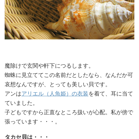
魔除けで玄関や軒下につるします。
蜘蛛に見立ててこの名前だとしたなら、なんだか可
哀想なんですが、とっても美しい貝です。
アンは
アリエル（人魚姫）の衣装
を着て、耳に当て
ていました。
子どもですから正直なところ扱いが心配。私が傍で
張っています・・・。
タカセ貝は・・・