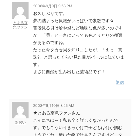
2008年9月9日 9:58 PM
お久しぶりです。
夢の詰まった貝殻がいっぱいで素敵です☆
とある京
急ファン
普段見る貝は蛤や蜆など地味な色が多いのです
が、「貝」と一言にいっても色とりどりの種類
があるのですね。
たった今タカセ貝を知りましたが、「えっ！真
珠?」と思ったくらい見た目がパールに似ていま
す。
まさに自然が生み出した芸術品です！
返信
2008年9月10日 8:25 AM
★とある京急ファンさん
こんにちは～！私も全く詳しくなかったんで
あおい
す。でもこういうきっかけで子どもは何か掴む
ようですね。磨いた物ではあるんですけど、タ