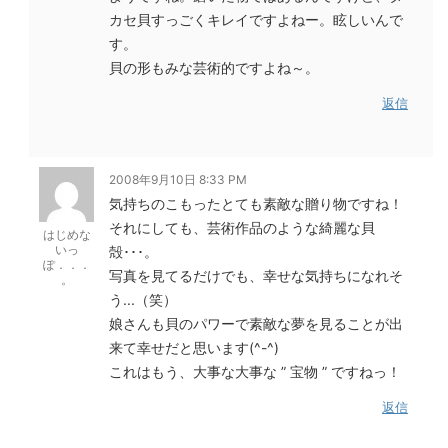
カセ貝すっごくキレイですよねー。眩しいんで
す。
貝の形もみな芸術的ですよね～。
返信
2008年9月10日 8:33 PM
気持ちのこもったとても素敵な贈り物ですね！
それにしても、芸術作品のような綺麗な貝
はじめな
いっ
殻･･･。
ぽ．．．
写真を見てるだけでも、幸せな気持ちになれそ
。
う...（笑）
娘さんも貝のパワーで素敵な夢を見ることが出
来て幸せだと思います(^-^)
これはもう、大事な大事な ” 宝物 ” ですねっ！
返信