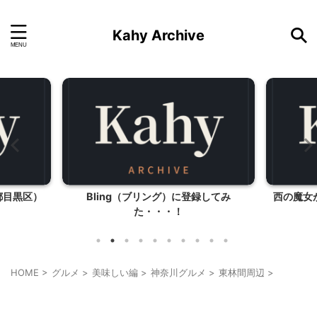
Kahy Archive
録してみ
西の魔女が死んだ、ロケ地（山梨県北杜
更新滞
市）
HOME
>
グルメ
>
美味しい編
>
神奈川グルメ
>
東林間周辺
>
東林間周辺
神奈川グルメ