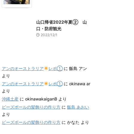
山口グルメ
山口レジャー、観光
山口帰省2022年夏② 山
口・防府観光
2022/12/1
最近のコメント
アンのオーストラリア
レポ①
に
飯島 アン
より
アンのオーストラリア
レポ①
に
okinawa ar
より
沖縄土産
に
okinawakaiganB
より
ビーズボールの髪飾りの作り方
に
飯島 あおい
より
ビーズボールの髪飾りの作り方
に
かなた
より