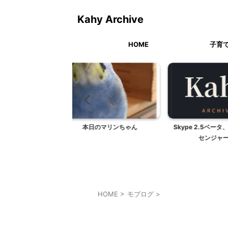
Kahy Archive
HOME
子育
日のマリンちゃん
Skype 2.5ベータ、Yahoo!メッ
嘘つきアーニ
センジャー7...
HOME
>
モブログ
>
モブログ