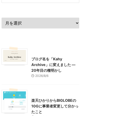
過去の記事
最近の記事
What's New
お知らせ
ブログ名を「Kahy
Archive」に変えました ―
20年目の種明かし
2026/8/6
インターネット
楽天ひかりからBIGLOBEの
10Gに事業者変更して分かっ
たこと