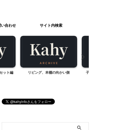
問い合わせ
サイト内検索
の向かい側
子どもの眼鏡が壊れて、再起不
ハンガリー刺しゅうの
能・・・。その後の話。
ス
ブログ内検索