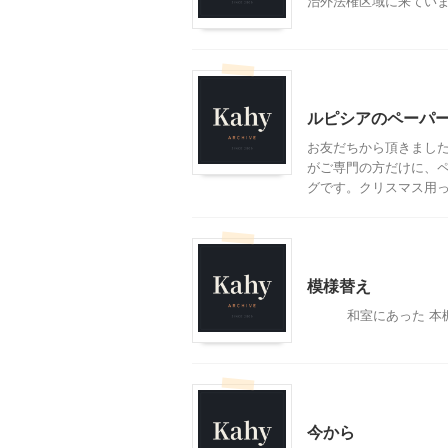
治外法権区域に来ています。
モブログ
ルピシアのペーパ
お友だちから頂きました、
がご専門の方だけに、
グです。クリスマス用って
インテリア・雑貨
モブ
模様替え
和室にあった 本棚を
モブログ
今から