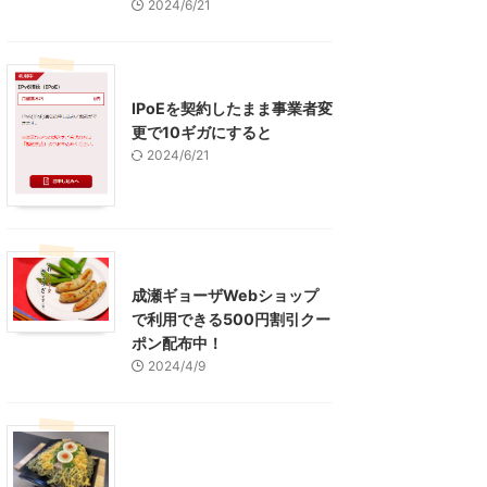
2024/6/21
インターネット
IPoEを契約したまま事業者変
更で10ギガにすると
2024/6/21
東京グルメ
町田周辺
成瀬ギョーザWebショップ
で利用できる500円割引クー
ポン配布中！
2024/4/9
グルメ
レジャー、お出かけ、観光