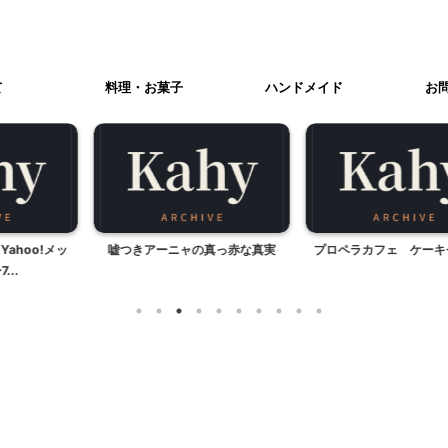
て
料理・お菓子
ハンドメイド
お
ャの真っ赤な真実
プロペラカフェ ケーキセット編
リビング、本棚