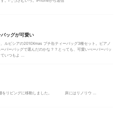
f^_^;)さむいっ。iPhoneから送信
ーバッグが可愛い
ルピシアの2010Xmas プチ缶ティーバッグ3種セット。ピアノ
ペーパーバッグで選んだのかな？？とっても、可愛いぺーバーバッ
いつもよ ...
ログ
子どものバレエ
リビングに移動しました。 床にはリノリウ ...