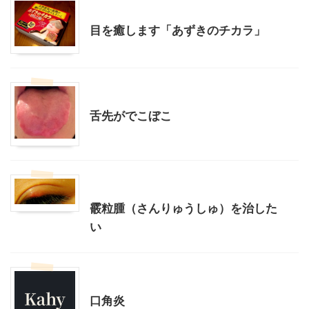
子どもの遠視
美容
身体のこと
目を癒します「あずきのチカラ」
身体のこと
舌先がでこぼこ
子どもの遠視
美容
身体のこと
霰粒腫（さんりゅうしゅ）を治した
い
身体のこと
口角炎