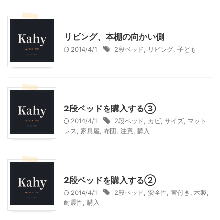
インテリア・雑貨
リビング、本棚の向かい側
2014/4/1
2段ベッド
,
リビング
,
子ども
インテリア・雑貨
子育て
2段ベッドを購入する③
2014/4/1
2段ベッド
,
カビ
,
サイズ
,
マット
レス
,
家具屋
,
布団
,
注意
,
購入
インテリア・雑貨
子育て
2段ベッドを購入する②
2014/4/1
2段ベッド
,
安全性
,
宮付き
,
木製
,
耐震性
,
購入