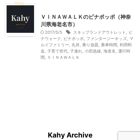
乗り物
神奈川レジャー、観光
ＶＩＮＡＷＡＬＫのビナポッポ（神奈
川県海老名市）
2017/5/5
スキップランドアウトレット
,
ビ
ナウォーク
,
ビナポッポ
,
ファンタージーキッズ
,
マ
ルイファミリー
,
丸井
,
乗り放題
,
乗車時間
,
利用料
金
,
子育て世代
,
子連れ
,
小田急線
,
海老名
,
運行時
間
,
ＶＩＮＡＷＡＬＫ
Kahy Archive