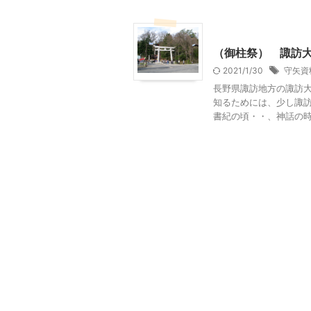
山梨・長野レジャー、観光
（御柱祭） 諏訪
2021/1/30
守矢資
長野県諏訪地方の諏訪大
知るためには、少し諏訪
書紀の頃・・、神話の時代