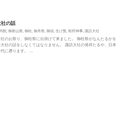
大社の話
料館
,
御射山祭
,
御柱
,
御舟祭
,
御頭
,
生け贄
,
蛙狩神事
,
諏訪大社
社のお祭り、御柱祭に出掛けて来ました。 御柱祭がなんたるかを
大社の話をしなくてはなりません。 諏訪大社の発祥たるや、日本
に遡ります。 ...