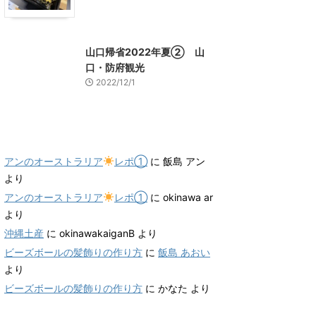
山口グルメ
山口レジャー、観光
山口帰省2022年夏② 山
口・防府観光
2022/12/1
最近のコメント
アンのオーストラリア
レポ①
に
飯島 アン
より
アンのオーストラリア
レポ①
に
okinawa ar
より
沖縄土産
に
okinawakaiganB
より
ビーズボールの髪飾りの作り方
に
飯島 あおい
より
ビーズボールの髪飾りの作り方
に
かなた
より