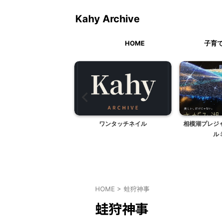
Kahy Archive
HOME
子育
族会議で決定予定
ワンタッチネイル
相模湖プレジ
ル
HOME
>
蛙狩神事
蛙狩神事