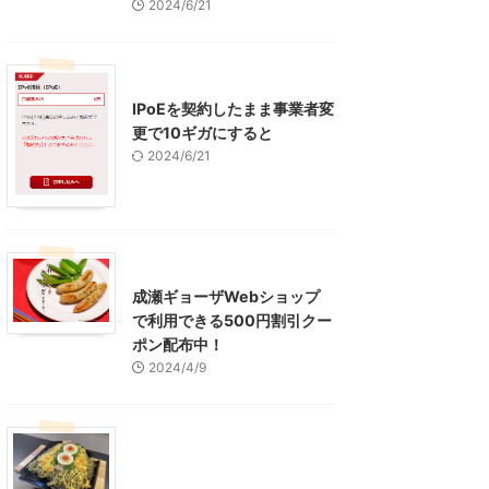
2024/6/21
インターネット
IPoEを契約したまま事業者変
更で10ギガにすると
2024/6/21
東京グルメ
町田周辺
成瀬ギョーザWebショップ
で利用できる500円割引クー
ポン配布中！
2024/4/9
グルメ
レジャー、お出かけ、観光