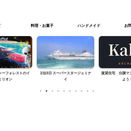
て
料理・お菓子
ハンドメイド
お
ャーフォレストのイ
2泊3日 スーパースタージェミナ
賃貸住宅 分譲マ
ミリオン
イ
よう