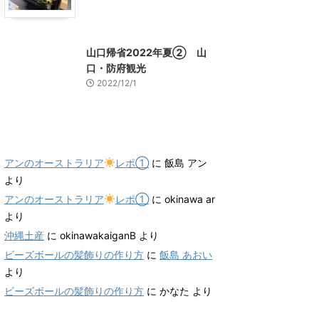
山口グルメ
山口レジャー、観光
山口帰省2022年夏② 山
口・防府観光
2022/12/1
最近のコメント
アンのオーストラリア
レポ①
に
飯島 アン
より
アンのオーストラリア
レポ①
に
okinawa ar
より
沖縄土産
に
okinawakaiganB
より
ビーズボールの髪飾りの作り方
に
飯島 あおい
より
ビーズボールの髪飾りの作り方
に
かなた
より