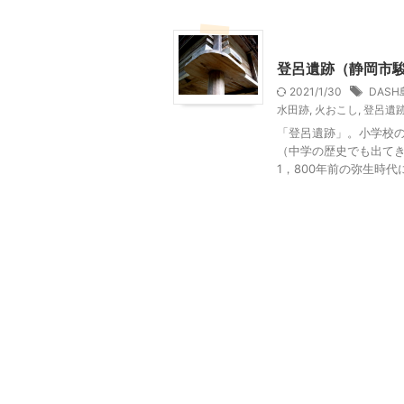
静岡レジャー、観光
登呂遺跡（静岡市
2021/1/30
DASH
水田跡
,
火おこし
,
登呂遺
「登呂遺跡」。小学校
（中学の歴史でも出てき
1，800年前の弥生時代に