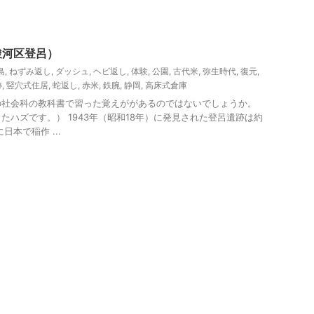
駿河区登呂）
島
,
ねずみ返し
,
ダッシュ
,
ヘビ返し
,
体験
,
公園
,
古代米
,
弥生時代
,
復元
,
跡
,
竪穴式住居
,
蛇返し
,
赤米
,
鉄腕
,
静岡
,
高床式倉庫
の社会科の教科書で習った覚えががあるのではないでしょうか。
たハズです。） 1943年（昭和18年）に発見された登呂遺跡は約
日本で稲作 ...