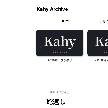
Kahy Archive
HOME
子育
場河岸の市でランチ（静
2010年 ひな祭り
パン屋さ
市清水区島崎町）
HOME
>
蛇返し
蛇返し