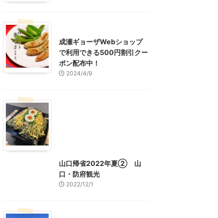
東京グルメ
町田周辺
成瀬ギョーザWebショップ
で利用できる500円割引クー
ポン配布中！
2024/4/9
グルメ
レジャー、お出かけ、観光
山口グルメ
山口レジャー、観光
山口帰省2022年夏② 山
口・防府観光
2022/12/1
山口レジャー、観光