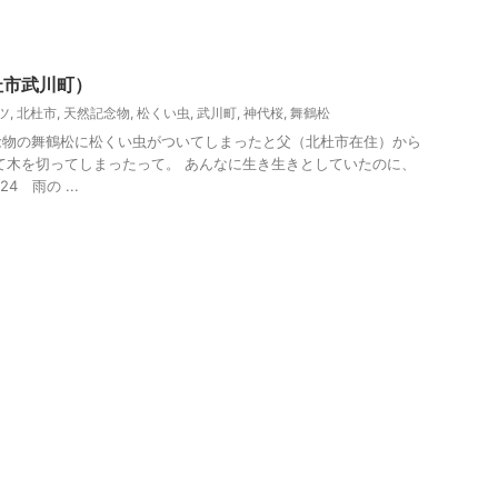
他）レジャー、観光
山梨・長野レジャー、観光
杜市武川町）
ツ
,
北杜市
,
天然記念物
,
松くい虫
,
武川町
,
神代桜
,
舞鶴松
念物の舞鶴松に松くい虫がついてしまったと父（北杜市在住）から
て木を切ってしまったって。 あんなに生き生きとしていたのに、
4 雨の ...