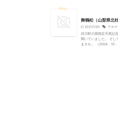
北杜市周辺（清里、小淵沢
舞鶴松（山梨県北
2021/1/30
アカマ
武川町の国指定天然記
聞いていました。 そし
まさか。 （2004．10．2