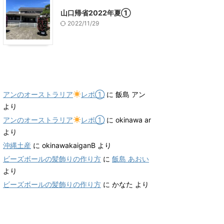
山口帰省2022年夏①
2022/11/29
最近のコメント
アンのオーストラリア
レポ①
に
飯島 アン
より
アンのオーストラリア
レポ①
に
okinawa ar
より
沖縄土産
に
okinawakaiganB
より
ビーズボールの髪飾りの作り方
に
飯島 あおい
より
ビーズボールの髪飾りの作り方
に
かなた
より