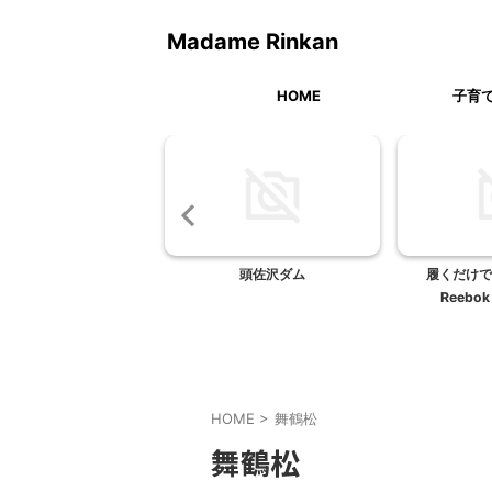
Madame Rinkan
HOME
子育
かどこ」でぬか漬けを食
頭佐沢ダム
履くだけで
べたい
Reebo
HOME
>
舞鶴松
舞鶴松