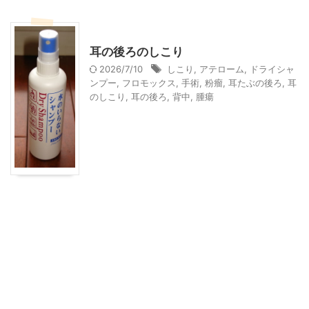
身体のこと
耳の後ろのしこり
2026/7/10
しこり
,
アテローム
,
ドライシャ
ンプー
,
フロモックス
,
手術
,
粉瘤
,
耳たぶの後ろ
,
耳
のしこり
,
耳の後ろ
,
背中
,
腫瘍