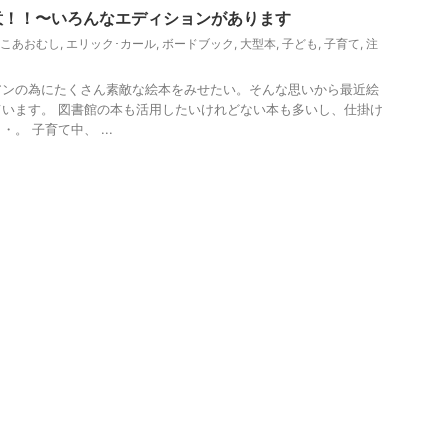
意！！〜いろんなエディションがあります
こあおむし
,
エリック･カール
,
ボードブック
,
大型本
,
子ども
,
子育て
,
注
アンの為にたくさん素敵な絵本をみせたい。そんな思いから最近絵
います。 図書館の本も活用したいけれどない本も多いし、仕掛け
。 子育て中、 ...