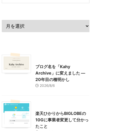
過去の記事
最近の記事
What's New
お知らせ
ブログ名を「Kahy
Archive」に変えました ―
20年目の種明かし
2026/8/6
インターネット
楽天ひかりからBIGLOBEの
10Gに事業者変更して分かっ
たこと