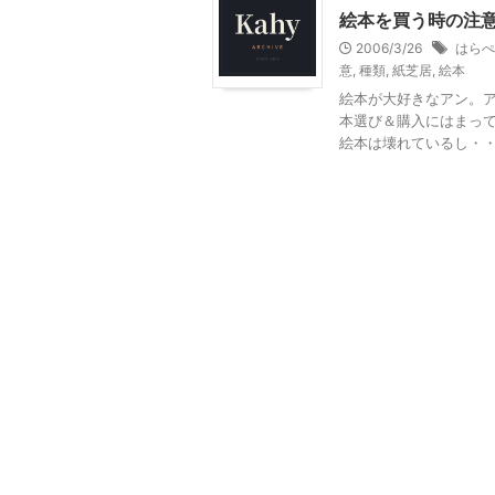
絵本を買う時の注
2006/3/26
はらぺ
意
,
種類
,
紙芝居
,
絵本
絵本が大好きなアン。
本選び＆購入にはまって
絵本は壊れているし・・・