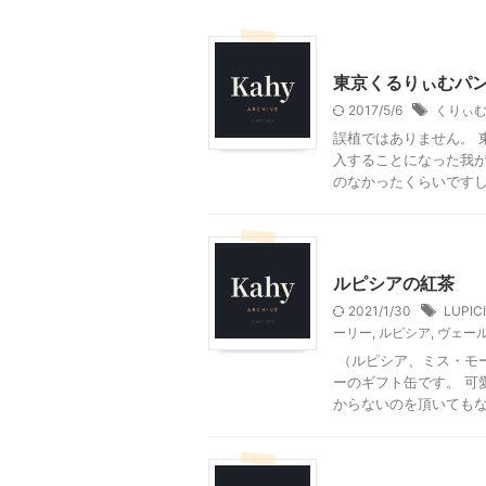
贈答・お土産グルメ
東京くるりぃむパ
2017/5/6
くりぃ
誤植ではありません。 
入することになった我が
のなかったくらいですし、
グルメその他
ルピシアの紅茶
2021/1/30
LUPIC
ーリー
,
ルピシア
,
ヴェー
（ルピシア、ミス・モ
ーのギフト缶です。 可
からないのを頂いてもなか
おすすめの絵本