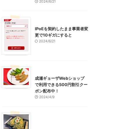
2024/6/21
インターネット
IPoEを契約したまま事業者変
更で10ギガにすると
2024/6/21
東京グルメ
町田周辺
成瀬ギョーザWebショップ
で利用できる500円割引クー
ポン配布中！
2024/4/9
グルメ
レジャー、お出かけ、観光