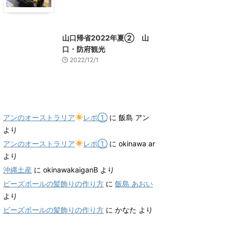
山口グルメ
山口レジャー、観光
山口帰省2022年夏② 山
口・防府観光
2022/12/1
最近のコメント
アンのオーストラリア
レポ①
に
飯島 アン
より
アンのオーストラリア
レポ①
に
okinawa ar
より
沖縄土産
に
okinawakaiganB
より
ビーズボールの髪飾りの作り方
に
飯島 あおい
より
ビーズボールの髪飾りの作り方
に
かなた
より