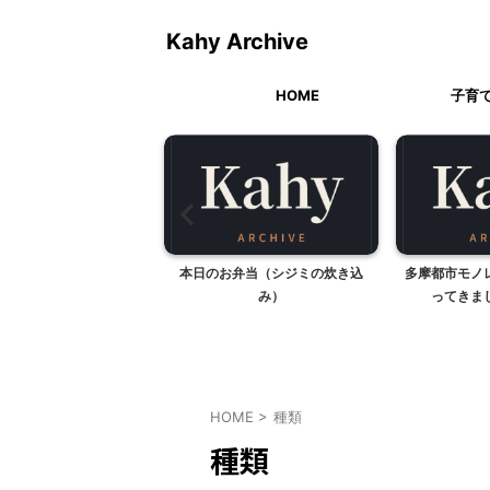
Kahy Archive
HOME
子育
0 ハロウィンパーティ
本日のお弁当（シジミの炊き込
多摩都市モノ
み）
ってきま
HOME
>
種類
種類