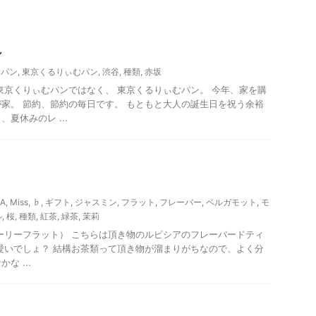
ン
むパン
,
東京くるりぃむパン
,
渋谷
,
種類
,
赤坂
東京くりぃむパンではなく、 東京くるりぃむパン。 今年、家を購
家。 節約、節約の毎日です。 もともと大人の誕生日を祝う余裕
夏休みのレ ...
IA
,
Miss
,
♭
,
ギフト
,
ジャスミン
,
フラット
,
フレーバー
,
ベルガモット
,
モ
ル
,
桜
,
種類
,
紅茶
,
緑茶
,
茉莉
ーリーフラット） こちらは頂き物のルピシアのフレーバードティ
愛いでしょ？ 結構お茶類って頂き物が溜まりがちなので、よく分
な ...