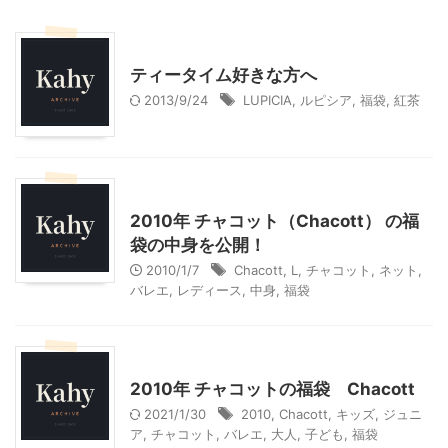
こだわりの品
ティータイム好きな方へ
2013/9/24
LUPICIA
,
ルピシア
,
福袋
,
紅茶
大人になってからのバレエ
2010年 チャコット（Chacott） の福
袋の中身を公開！
2010/1/7
Chacott
,
L
,
チャコット
,
ネット
,
バレエ
,
レディース
,
中身
,
福袋
大人になってからのバレエ
子どものバレエ
2010年 チャコットの福袋 Chacott
2021/1/30
2010
,
Chacott
,
キッズ
,
ジュニ
ア
,
チャコット
,
バレエ
,
大人
,
子ども
,
福袋