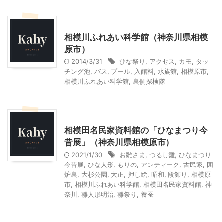
神奈川レジャー、観光
相模川ふれあい科学館（神奈川県相模
原市）
2014/3/31
ひな祭り
,
アクセス
,
カモ
,
タッ
チング池
,
バス
,
プール
,
入館料
,
水族館
,
相模原市
,
相模川ふれあい科学館
,
裏側探検隊
神奈川レジャー、観光
相模田名民家資料館の「ひなまつり今
昔展」（神奈川県相模原市）
2021/1/30
お雛さま
,
つるし雛
,
ひなまつり
今昔展
,
ひな人形
,
もりの
,
アンティーク
,
古民家
,
囲
炉裏
,
大杉公園
,
大正
,
押し絵
,
昭和
,
段飾り
,
相模原
市
,
相模川ふれあい科学館
,
相模田名民家資料館
,
神
奈川
,
雛人形明治
,
雛祭り
,
養蚕