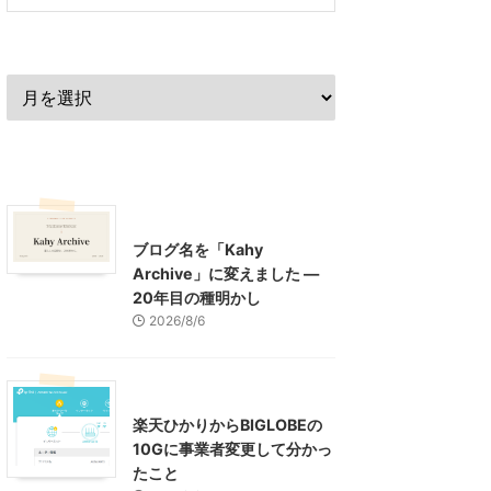
過去の記事
最近の記事
What's New
お知らせ
ブログ名を「Kahy
Archive」に変えました ―
20年目の種明かし
2026/8/6
インターネット
楽天ひかりからBIGLOBEの
10Gに事業者変更して分かっ
たこと