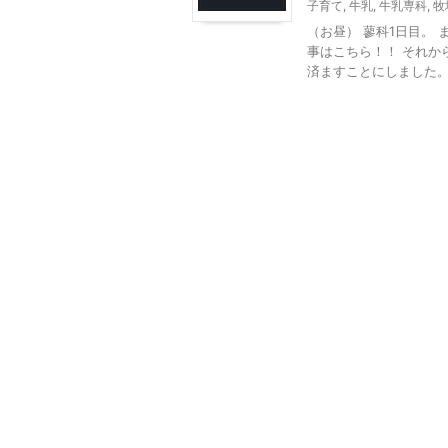
子育て
,
牛乳
,
牛乳専科
,
牧
（お昼） 蓼科1日目。
事はこちら！！ それか
済ますことにしました。 