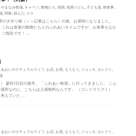
,
やまなみ牧場
,
キャベツ
,
動物たち
,
地鶏
,
地鶏うどん
,
子ども達
,
御食事
,
場
,
阿蘇
,
頼んだ
,
００
の夢の大吊り橋（＞＞記事はこちら）の後、お昼時になりました。
 これは食後の動物たちとのふれあいタイムですが、お食事もなか
ご報告です！ ...
場
,
あおいのナチュラルライフ
,
お店
,
お昼
,
もうもう
,
ジョッキ
,
セレクト
,
場
） 蓼科1日目の後半。 「ふれあい牧場」に行ってきました。 こん
場所なのに、こちらは入場無料なんです。 （ゴンドラリフト）
えていた ...
う
,
あおいのナチュラルライフ
,
お店
,
お昼
,
もうもう
,
ジョッキ
,
セレクト
,