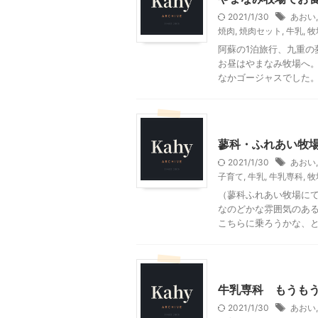
2021/1/30
あおい
焼肉
,
焼肉セット
,
牛乳
,
牧
阿蘇の1泊旅行、九重
お昼はやまなみ牧場へ。
なかゴージャスでした。 
山梨・長野レジャー、観光
蓼科・ふれあい牧
2021/1/30
あおい
子育て
,
牛乳
,
牛乳専科
,
牧
（蓼科ふれあい牧場にて
なのどかな雰囲気のある
こちらに乗ろうかな、と考
その他の地域のグルメ
牛乳専科 もうも
2021/1/30
あおい