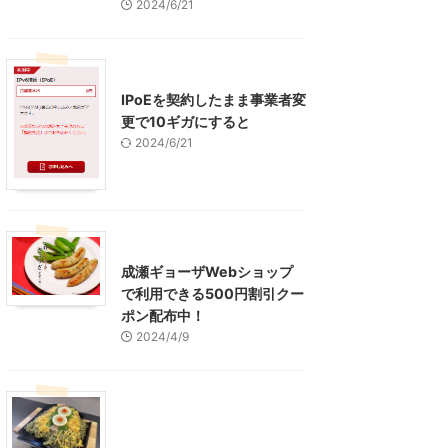
2024/6/21
インターネット
IPoEを契約したまま事業者変
更で10ギガにすると
2024/6/21
東京グルメ
町田周辺
成瀬ギョーザWebショップ
で利用できる500円割引クー
ポン配布中！
2024/4/9
グルメ
レジャー、お出かけ、観光