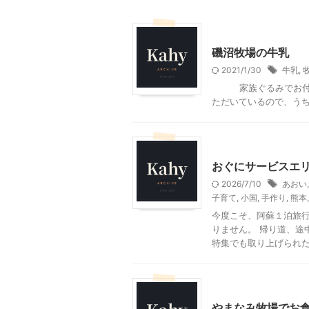
神奈川レジャー、観光
磯沼牧場の牛乳
2021/1/30
牛乳
,
家族ぐるみでお付き合
ただいているので、うちの
その他の地域のグルメ
おぐにサービスエ
2026/7/10
あおい
子育て
,
小国
,
手作り
,
熊本
今度こそ、阿蘇１泊旅行
りません。 帰り道、途
特集でも取り上げられたそ
その他の地域のグルメ
やまなみ牧場でお