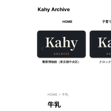
Kahy Archive
HOME
子育
ぼり作り(年長児編）
警察博物館（東京都中央区）
クロック
HOME
>
牛乳
牛乳