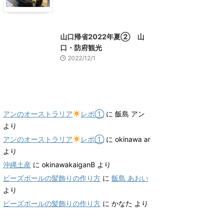
山口グルメ
山口レジャー、観光
山口帰省2022年夏② 山
口・防府観光
2022/12/1
最近のコメント
アンのオーストラリア
レポ①
に
飯島 アン
より
アンのオーストラリア
レポ①
に
okinawa ar
より
沖縄土産
に
okinawakaiganB
より
ビーズボールの髪飾りの作り方
に
飯島 あおい
より
ビーズボールの髪飾りの作り方
に
かなた
より