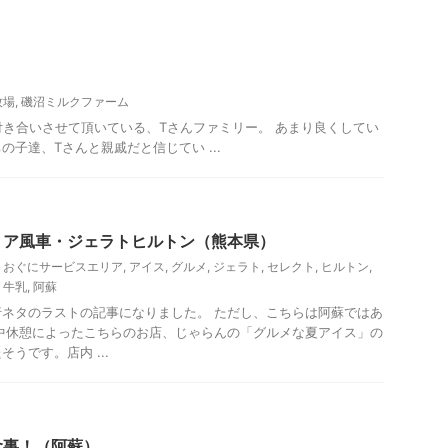
牧場
,
磯沼ミルクファーム
いさせて頂いている、Tさんファミリー。 あまり良くしてい
子達、Tさんと親戚だと信じてい ...
リア風車・ジェラトヒルトン（熊本県）
,
おぐにサービスエリア
,
アイス
,
グルメ
,
ジェラト
,
セレクト
,
ヒルトン
,
,
牛乳
,
阿蘇
ネタのラストの記事になりました。 ただし、こちらは阿蘇ではあ
中休憩によったこちらのお店、じゃらんの「グルメな夏アイス」の
うです。店内 ...
その他レジャー
食事！（阿蘇）