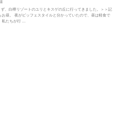
場
 まず、白樺リゾートのユリとキスゲの丘に行ってきました。＞＞記
らお昼。 夜がビッフェスタイルと分かっていたので、昼は軽食で
私たちが行 ...