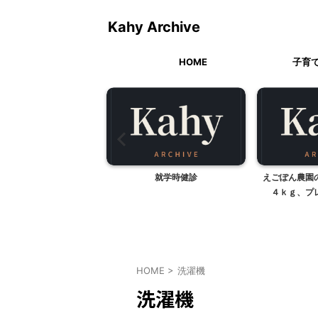
Kahy Archive
HOME
子育
キャンプ場（神奈川県相
就学時健診
えごぽん農園
模原市）
４ｋｇ、プレ
HOME
>
洗濯機
洗濯機