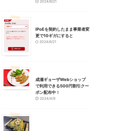
2024/6/21
インターネット
IPoEを契約したまま事業者変
更で10ギガにすると
2024/6/21
東京グルメ
町田周辺
成瀬ギョーザWebショップ
で利用できる500円割引クー
ポン配布中！
2024/4/9
グルメ
レジャー、お出かけ、観光