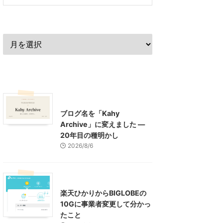
過去の記事
最近の記事
What's New
お知らせ
ブログ名を「Kahy
Archive」に変えました ―
20年目の種明かし
2026/8/6
インターネット
楽天ひかりからBIGLOBEの
10Gに事業者変更して分かっ
たこと