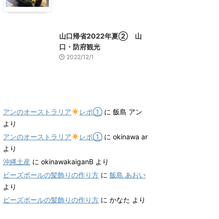
山口グルメ
山口レジャー、観光
山口帰省2022年夏② 山
口・防府観光
2022/12/1
最近のコメント
アンのオーストラリア
レポ①
に
飯島 アン
より
アンのオーストラリア
レポ①
に
okinawa ar
より
沖縄土産
に
okinawakaiganB
より
ビーズボールの髪飾りの作り方
に
飯島 あおい
より
ビーズボールの髪飾りの作り方
に
かなた
より