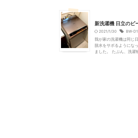
家電・AV・カメラ
新洗濯機 日立のビー
2021/1/30
BW-D1
我が家の洗濯機は同じ日
脱水をサボるようにな
ました。 たぶん、洗濯物