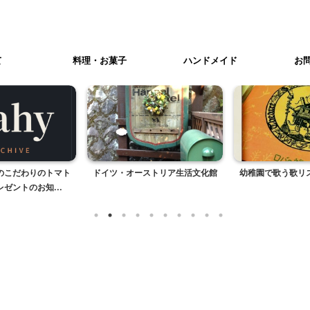
て
料理・お菓子
ハンドメイド
お
のこだわりのトマト
ドイツ・オーストリア生活文化館
幼稚園で歌う歌リ
ゼントのお知...